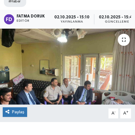
#Haber
FATMA DORUK
02.10.2025 - 15:10
02.10.2025 - 15:4
EDITÖR
YAYINLANMA
GÜNCELLEME
Paylaş
-
+
A
A