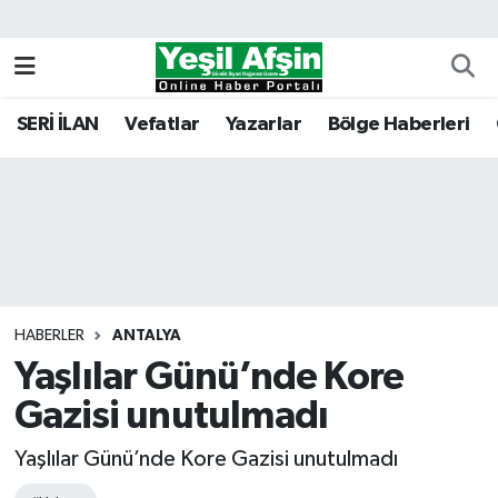
Vefatlar
Kahramanmaraş Nöbetçi Eczaneler
SERİ İLAN
Vefatlar
Yazarlar
Bölge Haberleri
Kahramanmaraş Hava Durumu
Kahramanmaraş Namaz Vakitleri
Kahramanmaraş Trafik Yoğunluk Haritası
Süper Lig Puan Durumu ve Fikstür
HABERLER
ANTALYA
Yaşlılar Günü’nde Kore
Tüm Manşetler
Gazisi unutulmadı
Son Dakika Haberleri
Yaşlılar Günü’nde Kore Gazisi unutulmadı
Haber Arşivi