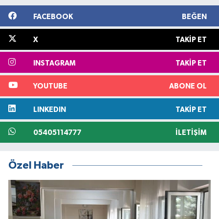
FACEBOOK
BEĞEN
X
TAKIP ET
INSTAGRAM
TAKIP ET
YOUTUBE
ABONE OL
LINKEDIN
TAKIP ET
05405114777
İLETIŞIM
Özel Haber