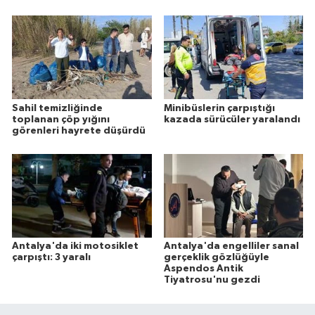
Sahil temizliğinde
Minibüslerin çarpıştığı
toplanan çöp yığını
kazada sürücüler yaralandı
görenleri hayrete düşürdü
Antalya'da iki motosiklet
Antalya'da engelliler sanal
çarpıştı: 3 yaralı
gerçeklik gözlüğüyle
Aspendos Antik
Tiyatrosu'nu gezdi