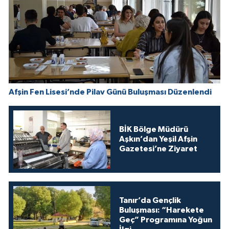
Afşin Fen Lisesi’nde Pilav Günü Buluşması Düzenlendi
BİK Bölge Müdürü
Aşkın’dan Yeşil Afşin
Gazetesi’ne Ziyaret
Tanır’da Gençlik
Buluşması: “Harekete
Geç” Programına Yoğun