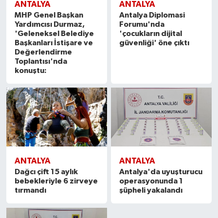
ANTALYA
ANTALYA
MHP Genel Başkan
Antalya Diplomasi
Yardımcısı Durmaz,
Forumu'nda
'Geleneksel Belediye
'çocukların dijital
Başkanları İstişare ve
güvenliği' öne çıktı
Değerlendirme
Toplantısı'nda
konuştu:
ANTALYA
ANTALYA
Dağcı çift 15 aylık
Antalya'da uyuşturucu
bebekleriyle 6 zirveye
operasyonunda 1
tırmandı
şüpheli yakalandı