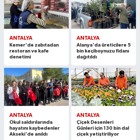
ANTALYA
ANTALYA
Kemer'de zabıtadan
Alanya'da üreticilere 5
restoran ve kafe
bin keçiboynuzu fidanı
denetimi
dağıtıldı
ANTALYA
ANTALYA
Okul saldırılarında
Çiçek Desenleri
hayatını kaybedenler
Günleri için 130 bin dal
Akseki'de anıldı
çiçek yetiştiriliyor