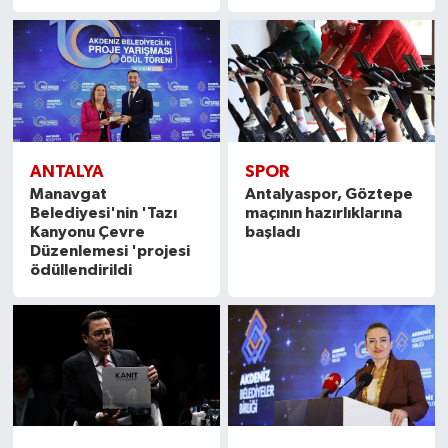
ANTALYA
SPOR
Manavgat
Antalyaspor, Göztepe
Belediyesi'nin 'Tazı
maçının hazırlıklarına
Kanyonu Çevre
başladı
Düzenlemesi 'projesi
ödüllendirildi