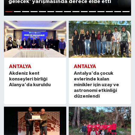
gelecek' yarışmasında derece elde etti
1
2
3
4
5
6
7
8
9
10
11
12
13
14
15
ANTALYA
ANTALYA
Akdeniz kent
Antalya'da çocuk
konseyleri birliği
evlerinde kalan
Alanya'da kuruldu
minikler için uzay ve
astronomi etkinliği
düzenlendi