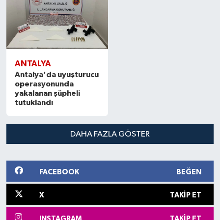
ANTALYA
Antalya'da uyuşturucu
operasyonunda
yakalanan şüpheli
tutuklandı
DAHA FAZLA GÖSTER
FACEBOOK
BEĞEN
X
TAKIP ET
INSTAGRAM
TAKIP ET