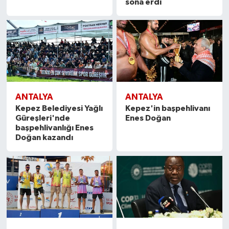
sona erdi
ANTALYA
ANTALYA
Kepez Belediyesi Yağlı
Kepez'in başpehlivanı
Güreşleri'nde
Enes Doğan
başpehlivanlığı Enes
Doğan kazandı