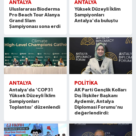
ANTALYA
ANTALYA
Uluslararası Bioderma
Yüksek Düzeyli İklim
Pro Beach Tour Alanya
Şampiyonları
Grand Slam
Antalya'da buluştu
Şampiyonası sona erdi
ANTALYA
POLITIKA
Antalya'da 'COP31
AK Parti Gençlik Kolları
Yüksek Düzeyli İklim
Dış İlişkiler Başkanı
Şampiyonları
Aydemir, Antalya
Toplantısı' düzenlendi
Diplomasi Forumu'nu
değerlendirdi: