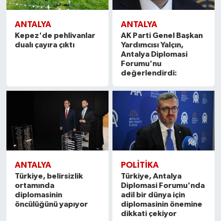
ANTALYA
ANTALYA
Kepez'de pehlivanlar
AK Parti Genel Başkan
dualı çayıra çıktı
Yardımcısı Yalçın,
Antalya Diplomasi
Forumu'nu
değerlendirdi:
ANTALYA
POLITIKA
Türkiye, belirsizlik
Türkiye, Antalya
ortamında
Diplomasi Forumu'nda
diplomasinin
adil bir dünya için
öncülüğünü yapıyor
diplomasinin önemine
dikkati çekiyor