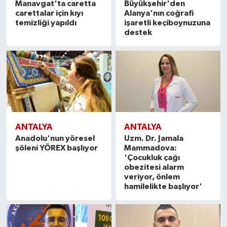
Manavgat'ta caretta
Büyükşehir'den
carettalar için kıyı
Alanya'nın coğrafi
temizliği yapıldı
işaretli keçiboynuzuna
destek
ANTALYA
ANTALYA
Anadolu'nun yöresel
Uzm. Dr. Jamala
şöleni YÖREX başlıyor
Mammadova:
'Çocukluk çağı
obezitesi alarm
veriyor, önlem
hamilelikte başlıyor'