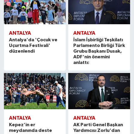
ANTALYA
ANTALYA
Antalya'da 'Çocuk ve
İslam İşbirliği Teşkilatı
Uçurtma Festivali'
Parlamento Birliği Türk
düzenlendi
Grubu Başkanı Dusak,
ADF'nin önemini
anlattı:
ANTALYA
ANTALYA
Kepez'in er
AK Parti Genel Başkan
meydanında deste
Yardımcısı Zorlu'dan