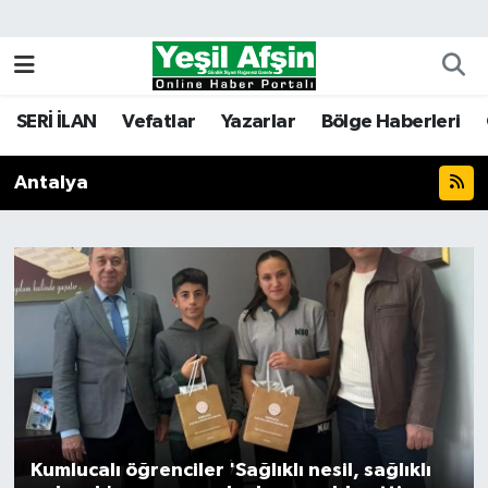
Vefatlar
Kahramanmaraş Nöbetçi Eczaneler
SERİ İLAN
Vefatlar
Yazarlar
Bölge Haberleri
Kahramanmaraş Hava Durumu
Antalya
Kahramanmaraş Namaz Vakitleri
Kahramanmaraş Trafik Yoğunluk Haritası
Süper Lig Puan Durumu ve Fikstür
Tüm Manşetler
Son Dakika Haberleri
Kumlucalı öğrenciler 'Sağlıklı nesil, sağlıklı
Haber Arşivi