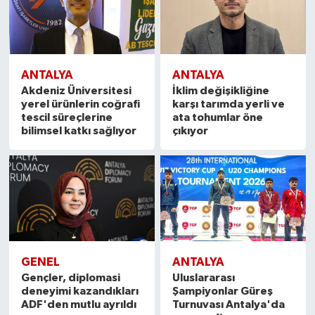
ANTALYA
ANTALYA
Akdeniz Üniversitesi
İklim değişikliğine
yerel ürünlerin coğrafi
karşı tarımda yerli ve
tescil süreçlerine
ata tohumlar öne
bilimsel katkı sağlıyor
çıkıyor
GENEL
ANTALYA
Gençler, diplomasi
Uluslararası
deneyimi kazandıkları
Şampiyonlar Güreş
ADF'den mutlu ayrıldı
Turnuvası Antalya'da