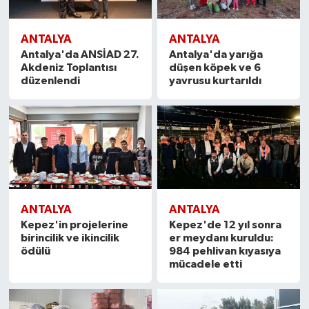
ANTALYA
ANTALYA
Antalya'da ANSİAD 27.
Antalya'da yarığa
Akdeniz Toplantısı
düşen köpek ve 6
düzenlendi
yavrusu kurtarıldı
ANTALYA
ANTALYA
Kepez'in projelerine
Kepez'de 12 yıl sonra
birincilik ve ikincilik
er meydanı kuruldu:
ödülü
984 pehlivan kıyasıya
mücadele etti