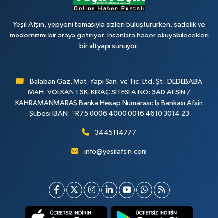
Yeşil Afşin, yepyeni temasıyla sizleri buluştururken, sadelik ve
modernizmi bir araya getiriyor. İnsanlara haber okuyabilecekleri
bir altyapı sunuyor.
Balaban Gaz. Mat. Yapı San. ve Tic. Ltd. Şti. DEDEBABA
MAH. VOLKAN 1 SK. KIRAÇ SİTESİ A NO: 3AD AFŞİN /
KAHRAMANMARAŞ Banka Hesap Numarası: İş Bankası Afşin
Şubesi IBAN: TR75 0006 4000 0016 4610 3014 23
3445114777
info@yesilafsin.com