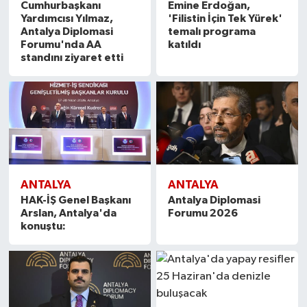
Cumhurbaşkanı
Emine Erdoğan,
Yardımcısı Yılmaz,
'Filistin İçin Tek Yürek'
Antalya Diplomasi
temalı programa
Forumu'nda AA
katıldı
standını ziyaret etti
ANTALYA
ANTALYA
HAK-İŞ Genel Başkanı
Antalya Diplomasi
Arslan, Antalya'da
Forumu 2026
konuştu: