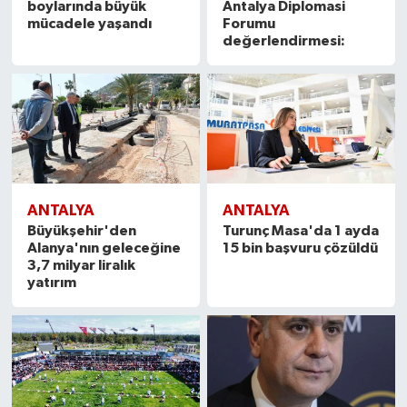
boylarında büyük
Antalya Diplomasi
mücadele yaşandı
Forumu
değerlendirmesi:
ANTALYA
ANTALYA
Büyükşehir'den
Turunç Masa'da 1 ayda
Alanya'nın geleceğine
15 bin başvuru çözüldü
3,7 milyar liralık
yatırım