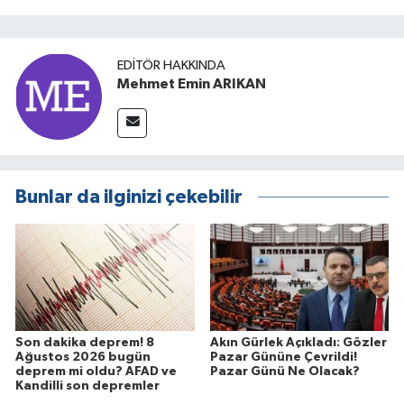
EDITÖR HAKKINDA
Mehmet Emin ARIKAN
Bunlar da ilginizi çekebilir
Son dakika deprem! 8
Akın Gürlek Açıkladı: Gözler
Ağustos 2026 bugün
Pazar Gününe Çevrildi!
deprem mi oldu? AFAD ve
Pazar Günü Ne Olacak?
Kandilli son depremler