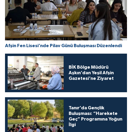
Afşin Fen Lisesi’nde Pilav Günü Buluşması Düzenlendi
BİK Bölge Müdürü
Aşkın’dan Yeşil Afşin
Gazetesi’ne Ziyaret
Tanır’da Gençlik
Buluşması: “Harekete
Geç” Programına Yoğun
İlgi