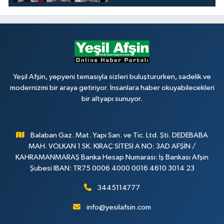
Yeşil Afşin, yepyeni temasıyla sizleri buluştururken, sadelik ve
modernizmi bir araya getiriyor. İnsanlara haber okuyabilecekleri
bir altyapı sunuyor.
Balaban Gaz. Mat. Yapı San. ve Tic. Ltd. Şti. DEDEBABA
MAH. VOLKAN 1 SK. KIRAÇ SİTESİ A NO: 3AD AFŞİN /
KAHRAMANMARAŞ Banka Hesap Numarası: İş Bankası Afşin
Şubesi IBAN: TR75 0006 4000 0016 4610 3014 23
3445114777
info@yesilafsin.com