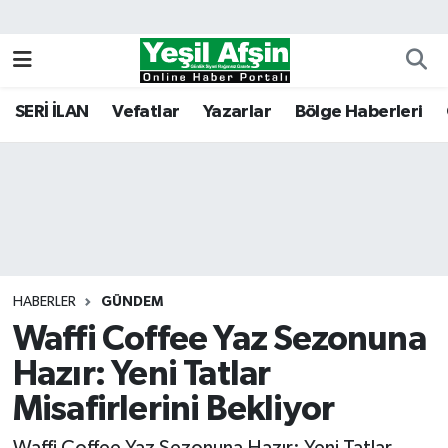
Vefatlar
Kahramanmaraş Nöbetçi Eczaneler
SERİ İLAN
Vefatlar
Yazarlar
Bölge Haberleri
Kahramanmaraş Hava Durumu
Kahramanmaraş Namaz Vakitleri
Kahramanmaraş Trafik Yoğunluk Haritası
Süper Lig Puan Durumu ve Fikstür
HABERLER
GÜNDEM
Waffi Coffee Yaz Sezonuna
Tüm Manşetler
Hazır: Yeni Tatlar
Son Dakika Haberleri
Misafirlerini Bekliyor
Haber Arşivi