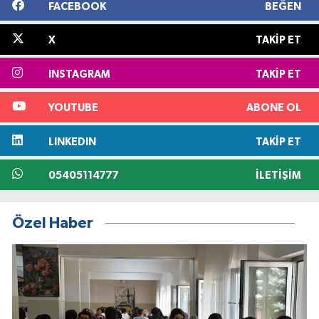
FACEBOOK
BEĞEN
X
TAKIP ET
INSTAGRAM
TAKIP ET
YOUTUBE
ABONE OL
LINKEDIN
TAKIP ET
05405114777
İLETIŞIM
Özel Haber