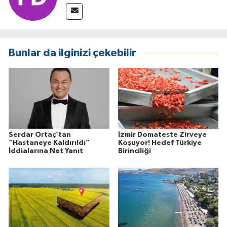
Bunlar da ilginizi çekebilir
Serdar Ortaç’tan
İzmir Domateste Zirveye
“Hastaneye Kaldırıldı”
Koşuyor! Hedef Türkiye
İddialarına Net Yanıt
Birinciliği