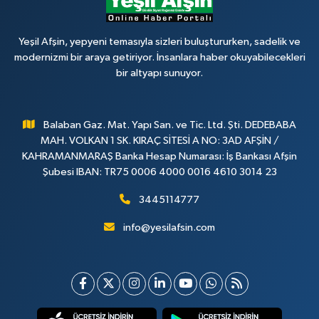
Yeşil Afşin, yepyeni temasıyla sizleri buluştururken, sadelik ve
modernizmi bir araya getiriyor. İnsanlara haber okuyabilecekleri
bir altyapı sunuyor.
Balaban Gaz. Mat. Yapı San. ve Tic. Ltd. Şti. DEDEBABA
MAH. VOLKAN 1 SK. KIRAÇ SİTESİ A NO: 3AD AFŞİN /
KAHRAMANMARAŞ Banka Hesap Numarası: İş Bankası Afşin
Şubesi IBAN: TR75 0006 4000 0016 4610 3014 23
3445114777
info@yesilafsin.com