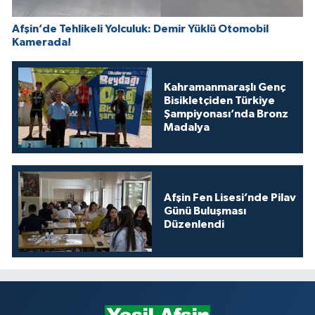
Afşin’de Tehlikeli Yolculuk: Demir Yüklü Otomobil
Kamerada!
Kahramanmaraşlı Genç
Bisikletçiden Türkiye
Şampiyonası’nda Bronz
Madalya
Afşin Fen Lisesi’nde Pilav
Günü Buluşması
Düzenlendi