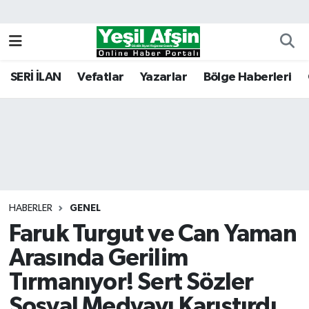
Vefatlar
Kahramanmaraş Nöbetçi Eczaneler
SERİ İLAN
Vefatlar
Yazarlar
Bölge Haberleri
Kahramanmaraş Hava Durumu
Kahramanmaraş Namaz Vakitleri
Kahramanmaraş Trafik Yoğunluk Haritası
Süper Lig Puan Durumu ve Fikstür
HABERLER
GENEL
Faruk Turgut ve Can Yaman
Tüm Manşetler
Arasında Gerilim
Son Dakika Haberleri
Tırmanıyor! Sert Sözler
Haber Arşivi
Sosyal Medyayı Karıştırdı