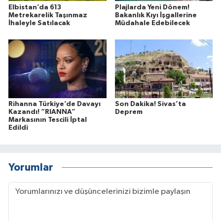
Elbistan’da 613
Plajlarda Yeni Dönem!
Metrekarelik Taşınmaz
Bakanlık Kıyı İşgallerine
İhaleyle Satılacak
Müdahale Edebilecek
Rihanna Türkiye’de Davayı
Son Dakika! Sivas’ta
Kazandı! “RIANNA”
Deprem
Markasının Tescili İptal
Edildi
Yorumlar