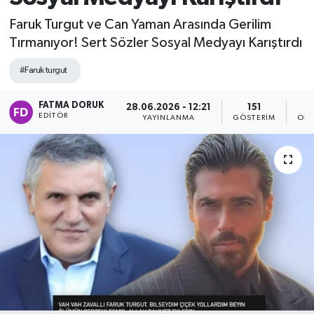
Faruk Turgut ve Can Yaman Arasında Gerilim
Tırmanıyor! Sert Sözler Sosyal Medyayı Karıştırdı
#Faruk turgut
FATMA DORUK
28.06.2026 - 12:21
151
EDITÖR
YAYINLANMA
GÖSTERIM
OKU