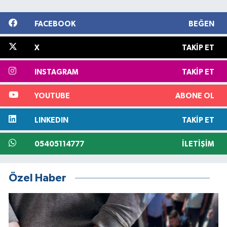
FACEBOOK
BEĞEN
X
TAKIP ET
INSTAGRAM
TAKIP ET
YOUTUBE
ABONE OL
LINKEDIN
TAKIP ET
05405114777
İLETIŞIM
Özel Haber