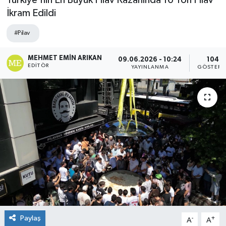
Türkiye'nin En Büyük Pilav Kazanında 16 Ton Pilav
İkram Edildi
#Pilav
MEHMET EMIN ARIKAN
09.06.2026 - 10:24
104
EDITÖR
YAYINLANMA
GÖSTERI
Paylaş
-
+
A
A