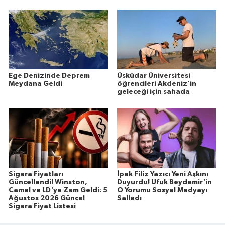
Ege Denizinde Deprem
Üsküdar Üniversitesi
Meydana Geldi
öğrencileri Akdeniz’in
geleceği için sahada
Sigara Fiyatları
İpek Filiz Yazıcı Yeni Aşkını
Güncellendi! Winston,
Duyurdu! Ufuk Beydemir'in
Camel ve LD'ye Zam Geldi: 5
O Yorumu Sosyal Medyayı
Ağustos 2026 Güncel
Salladı
Sigara Fiyat Listesi