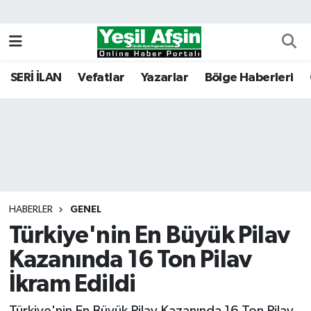
Vefatlar
Kahramanmaraş Nöbetçi Eczaneler
SERİ İLAN
Vefatlar
Yazarlar
Bölge Haberleri
Kahramanmaraş Hava Durumu
Kahramanmaraş Namaz Vakitleri
Kahramanmaraş Trafik Yoğunluk Haritası
Süper Lig Puan Durumu ve Fikstür
HABERLER
GENEL
Türkiye'nin En Büyük Pilav
Tüm Manşetler
Kazanında 16 Ton Pilav
Son Dakika Haberleri
İkram Edildi
Haber Arşivi