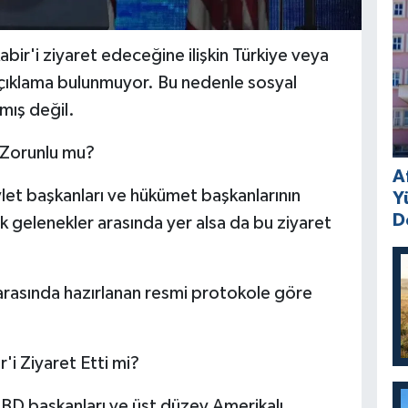
bir'i ziyaret edeceğine ilişkin Türkiye veya
açıklama bulunmuyor. Bu nedenle sosyal
mış değil.
i Zorunlu mu?
A
let başkanları ve hükümet başkanlarının
Y
D
k gelenekler arasında yer alsa da bu ziyaret
arasında hazırlanan resmi protokole göre
i Ziyaret Etti mi?
ABD başkanları ve üst düzey Amerikalı