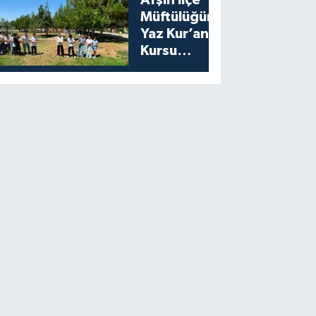
Afşin İlçe
Müftülüğünden
Yaz Kur’an
Kursu
Öğrencilerine
Moral Etkinliği