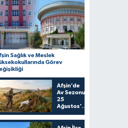
fşin Sağlık ve Meslek
üksekokullarında Görev
eğişikliği
Afşin’de
Av Sezonu
25
Ağustos’ta
Bıldırcın
Avıyla
Açılıyor