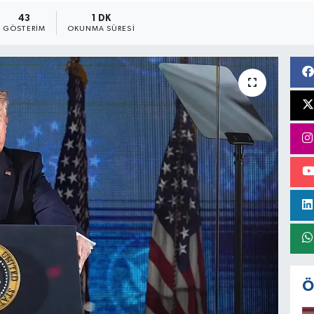
43
1 DK
GÖSTERIM
OKUNMA SÜRESI
Ö