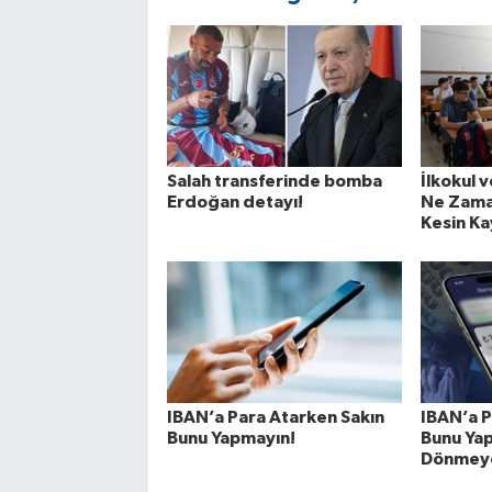
Salah transferinde bomba
İlkokul v
Erdoğan detayı!
Ne Zama
Kesin Kay
IBAN’a Para Atarken Sakın
IBAN’a P
Bunu Yapmayın!
Bunu Yap
Dönmeye