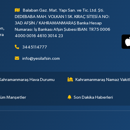
Balaban Gaz. Mat. Yapı San. ve Tic. Ltd. Şti.
DEDEBABA MAH. VOLKAN 1 SK. KIRAÇ SİTESİ A NO:
3AD AFŞİN / KAHRAMANMARAŞ Banka Hesap
en,
Numarası: İş Bankası Afşin Şubesi IBAN: TR75 0006
ara
4000 0016 4610 3014 23
3445114777
info@yesilafsin.com
Kahramanmaraş Hava Durumu
Kahramanmaraş Namaz Vakitl
üm Manşetler
Son Dakika Haberleri