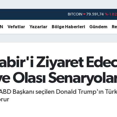
BITCOIN
79.591,74
%-1.82
DOLAR
45,43620
%0.02
EURO
53,38690
%0.19
AN
Vefatlar
Yazarlar
Bölge Haberleri
Gündem
Re
STERLİN
61,60380
%0.18
G.ALTIN
6862,09000
%0.19
BİST100
14.598,00
%0
bir'i Ziyaret Edec
e Olası Senaryola
BD Başkanı seçilen Donald Trump'ın Türkiye'
orur