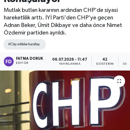
Mutlak butlan kararının ardından CHP'de siyasi
hareketlilik arttı. İYİ Parti'den CHP'ye geçen
Adnan Beker, Ümit Dikbayır ve daha önce Nimet
Özdemir partiden ayrıldı.
#Chp istifalar kurultay
FATMA DORUK
06.07.2026 - 11:47
42
EDITÖR
YAYINLANMA
GÖSTERIM
OKU