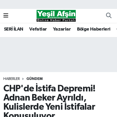
Vefatlar
Kahramanmaraş Nöbetçi Eczaneler
SERİ İLAN
Vefatlar
Yazarlar
Bölge Haberleri
Kahramanmaraş Hava Durumu
Kahramanmaraş Namaz Vakitleri
Kahramanmaraş Trafik Yoğunluk Haritası
Süper Lig Puan Durumu ve Fikstür
HABERLER
GÜNDEM
CHP'de İstifa Depremi!
Tüm Manşetler
Adnan Beker Ayrıldı,
Son Dakika Haberleri
Kulislerde Yeni İstifalar
Haber Arşivi
Konuşuluyor