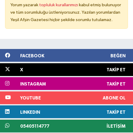
Yorum yazarak
topluluk kurallarımızı
kabul etmiş bulunuyor
ve tüm sorumluluğu üstleniyorsunuz. Yazılan yorumlardan
Yeşil Afşin Gazetesi hiçbir şekilde sorumlu tutulamaz.
FACEBOOK
BEĞEN
X
TAKIP ET
INSTAGRAM
TAKIP ET
YOUTUBE
ABONE OL
LINKEDIN
TAKIP ET
05405114777
İLETIŞIM