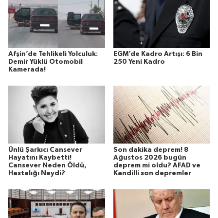
Afşin’de Tehlikeli Yolculuk:
EGM’de Kadro Artışı: 6 Bin
Demir Yüklü Otomobil
250 Yeni Kadro
Kamerada!
Ünlü Şarkıcı Cansever
Son dakika deprem! 8
Hayatını Kaybetti!
Ağustos 2026 bugün
Cansever Neden Öldü,
deprem mi oldu? AFAD ve
Hastalığı Neydi?
Kandilli son depremler