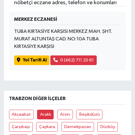
nöbetçi eczane adres, telefon ve konumları
MERKEZ ECZANESİ
TUBA KIRTASİYE KARŞISI MERKEZ MAH. ŞHT.
MURAT ALTUNTAŞ CAD. NO:10A TUBA
KIRTASİYE KARŞISI
Yol Tarifi Al
0 (462) 711 20 61
TRABZON DIĞER İLÇELER
Akçaabat
Araklı
Arsin
Beşikdüzü
Çarşıbaşı
Çaykara
Dernekpazarı
Düzköy