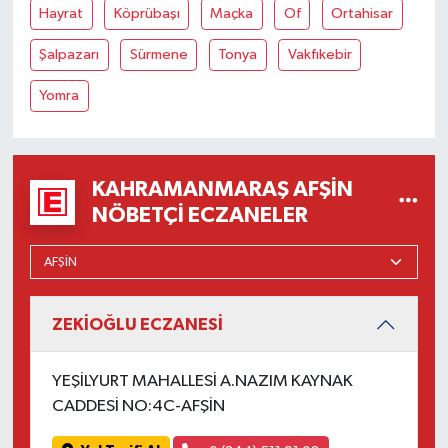
Hayrat
Köprübaşı
Maçka
Of
Ortahisar
Şalpazarı
Sürmene
Tonya
Vakfıkebir
Yomra
KAHRAMANMARAŞ AFŞIN
NÖBETÇI ECZANELER
ZEKİOĞLU ECZANESİ
YEŞİLYURT MAHALLESİ A.NAZIM KAYNAK
CADDESİ NO:4C-AFŞİN