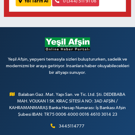
Yol Tarifi Al
0 (344) 511 91 08
Yeşil Afşin, yepyeni temasıyla sizleri buluştururken, sadelik ve
modernizmi bir araya getiriyor. İnsanlara haber okuyabilecekleri
bir altyapı sunuyor.
Balaban Gaz. Mat. Yapı San. ve Tic. Ltd. Şti. DEDEBABA
MAH. VOLKAN 1 SK. KIRAÇ SİTESİ A NO: 3AD AFŞİN /
KAHRAMANMARAŞ Banka Hesap Numarası: İş Bankası Afşin
Şubesi IBAN: TR75 0006 4000 0016 4610 3014 23
3445114777