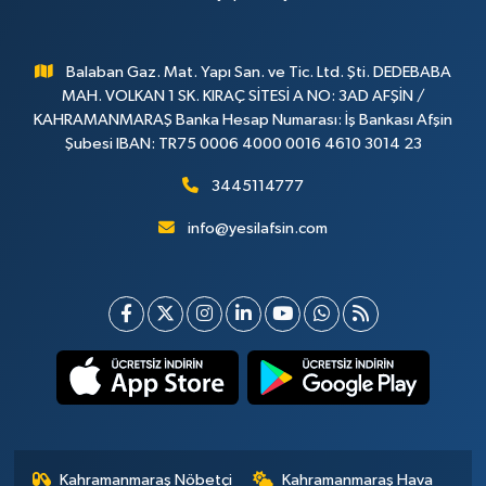
Balaban Gaz. Mat. Yapı San. ve Tic. Ltd. Şti. DEDEBABA
MAH. VOLKAN 1 SK. KIRAÇ SİTESİ A NO: 3AD AFŞİN /
KAHRAMANMARAŞ Banka Hesap Numarası: İş Bankası Afşin
Şubesi IBAN: TR75 0006 4000 0016 4610 3014 23
3445114777
info@yesilafsin.com
Kahramanmaraş Nöbetçi
Kahramanmaraş Hava