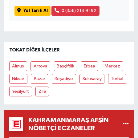
Yol Tarifi Al
0 (356) 214 91 92
TOKAT DIĞER İLÇELER
Almus
Artova
Başçiftlik
Erbaa
Merkez
Niksar
Pazar
Reşadiye
Sulusaray
Turhal
Yeşilyurt
Zile
KAHRAMANMARAŞ AFŞIN
NÖBETÇI ECZANELER