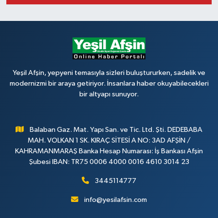
Yeşil Afşin, yepyeni temasıyla sizleri buluştururken, sadelik ve
modernizmi bir araya getiriyor. İnsanlara haber okuyabilecekleri
bir altyapı sunuyor.
Balaban Gaz. Mat. Yapı San. ve Tic. Ltd. Şti. DEDEBABA
MAH. VOLKAN 1 SK. KIRAÇ SİTESİ A NO: 3AD AFŞİN /
KAHRAMANMARAŞ Banka Hesap Numarası: İş Bankası Afşin
Şubesi IBAN: TR75 0006 4000 0016 4610 3014 23
3445114777
info@yesilafsin.com