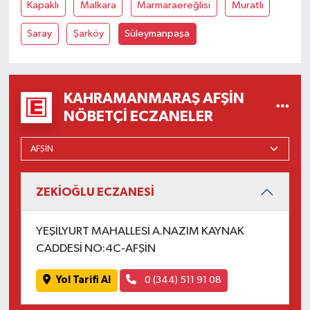
Kapaklı
Malkara
Marmaraereğlisi
Muratlı
Saray
Şarköy
Süleymanpaşa
KAHRAMANMARAŞ AFŞIN
NÖBETÇI ECZANELER
ZEKİOĞLU ECZANESİ
YEŞİLYURT MAHALLESİ A.NAZIM KAYNAK
CADDESİ NO:4C-AFŞİN
Yol Tarifi Al
0 (344) 511 91 08