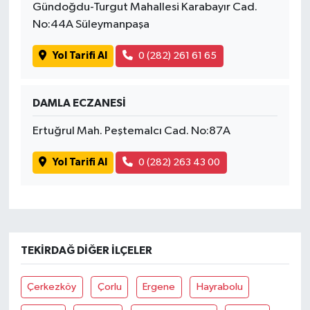
Gündoğdu-Turgut Mahallesi Karabayır Cad.
No:44A Süleymanpaşa
Yol Tarifi Al
0 (282) 261 61 65
DAMLA ECZANESİ
Ertuğrul Mah. Peştemalcı Cad. No:87A
Yol Tarifi Al
0 (282) 263 43 00
TEKIRDAĞ DIĞER İLÇELER
Çerkezköy
Çorlu
Ergene
Hayrabolu