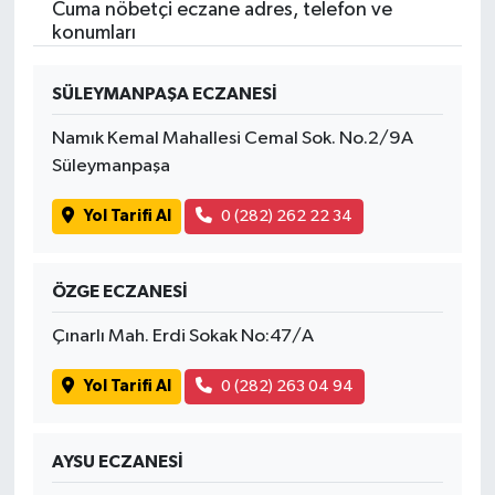
Cuma nöbetçi eczane adres, telefon ve
konumları
SÜLEYMANPAŞA ECZANESİ
Namık Kemal Mahallesi Cemal Sok. No.2/9A
Süleymanpaşa
Yol Tarifi Al
0 (282) 262 22 34
ÖZGE ECZANESİ
Çınarlı Mah. Erdi Sokak No:47/A
Yol Tarifi Al
0 (282) 263 04 94
AYSU ECZANESİ