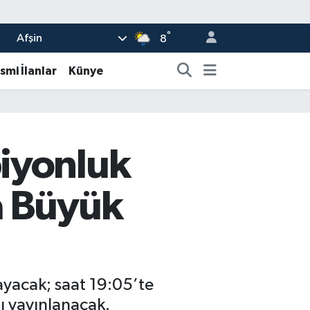
°
Afşin
8
smi İlanlar
Künye
iyonluk
a Büyük
yacak; saat 19:05’te
 yayınlanacak.