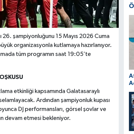
Ö
ığı 26. şampiyonluğunu 15 Mayıs 2026 Cuma
yük organizasyonla kutlamaya hazırlanıyor.
tlamada tüm programın saat 19:05’te
A
COŞKUSU
A
lama etkinliği kapsamında Galatasaraylı
ı selamlayacak. Ardından şampiyonluk kupası
oyunca DJ performansları, görsel şovlar ve
arın devam etmesi bekleniyor.