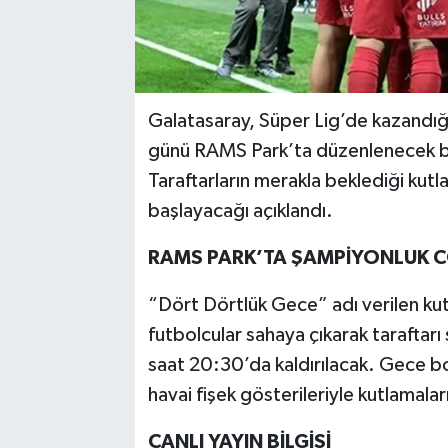
Galatasaray, Süper Lig’de kazand
günü RAMS Park’ta düzenlenecek bü
Taraftarların merakla beklediği ku
başlayacağı açıklandı.
RAMS PARK’TA ŞAMPİYONLUK 
“Dört Dörtlük Gece” adı verilen kut
futbolcular sahaya çıkarak taraftar
saat 20:30’da kaldırılacak. Gece b
havai fişek gösterileriyle kutlamal
CANLI YAYIN BİLGİSİ