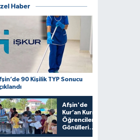
zel Haber
fşin’de 90 Kişilik TYP Sonucu
çıklandı
Afşin'de
Kur’an Kursu
Öğrencilerine
Gönülleri
Isıtan İkram