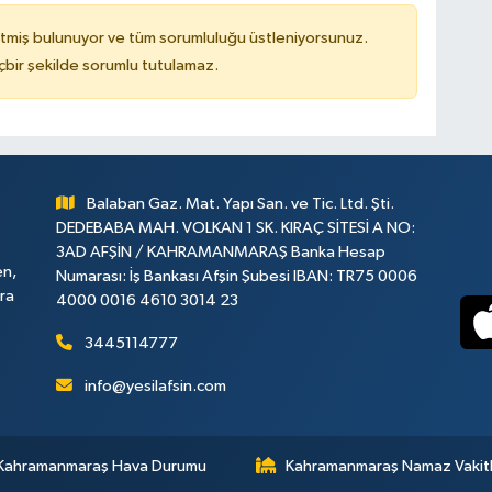
tmiş bulunuyor ve tüm sorumluluğu üstleniyorsunuz.
çbir şekilde sorumlu tutulamaz.
Balaban Gaz. Mat. Yapı San. ve Tic. Ltd. Şti.
DEDEBABA MAH. VOLKAN 1 SK. KIRAÇ SİTESİ A NO:
3AD AFŞİN / KAHRAMANMARAŞ Banka Hesap
en,
Numarası: İş Bankası Afşin Şubesi IBAN: TR75 0006
ara
4000 0016 4610 3014 23
3445114777
info@yesilafsin.com
Kahramanmaraş Hava Durumu
Kahramanmaraş Namaz Vakitl