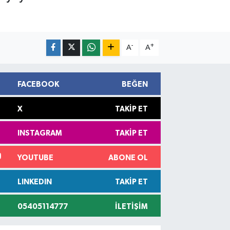
-
+
A
A
FACEBOOK
BEĞEN
X
TAKIP ET
INSTAGRAM
TAKIP ET
YOUTUBE
ABONE OL
LINKEDIN
TAKIP ET
05405114777
İLETIŞIM