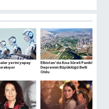
lar yerini yapay
Elbistan’da Kısa Süreli Panik!
ırakıyor
Depremin Büyüklüğü Belli
Oldu