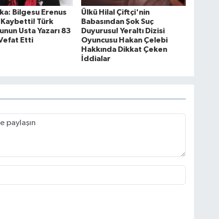
ka: Bilgesu Erenus
Ülkü Hilal Çiftçi'nin
 Kaybetti! Türk
Babasından Şok Suç
unun Usta Yazarı 83
Duyurusu! Yeraltı Dizisi
Vefat Etti
Oyuncusu Hakan Çelebi
Hakkında Dikkat Çeken
İddialar