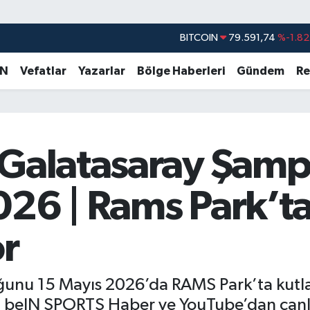
BITCOIN
79.591,74
%-1.82
DOLAR
45,43620
%0.02
EURO
53,38690
%0.19
AN
Vefatlar
Yazarlar
Bölge Haberleri
Gündem
Re
STERLİN
61,60380
%0.18
G.ALTIN
6862,09000
%0.19
BİST100
14.598,00
%0
 Galatasaray Şamp
026 | Rams Park’t
or
ğunu 15 Mayıs 2026’da RAMS Park’ta kutla
 beIN SPORTS Haber ve YouTube’dan canlı