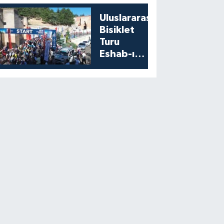
Uluslararası
Bisiklet
Turu
Eshab-ı
Kehf’ten
Start Aldı