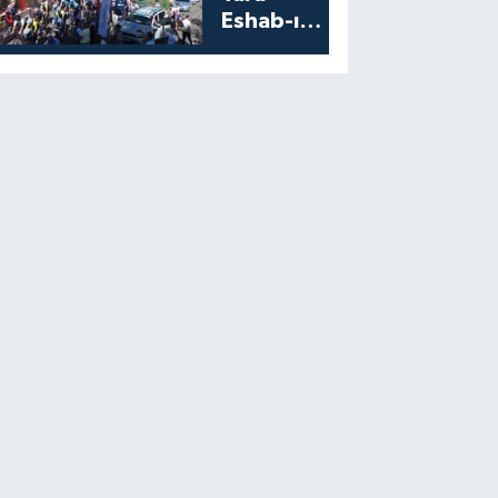
Eshab-ı
Kehf’ten
Start Aldı