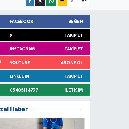
A
A
FACEBOOK
BEĞEN
X
TAKIP ET
INSTAGRAM
TAKIP ET
YOUTUBE
ABONE OL
LINKEDIN
TAKIP ET
05405114777
İLETIŞIM
zel Haber