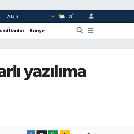
°
Afşin
8
smi İlanlar
Künye
arlı yazılıma
-
+