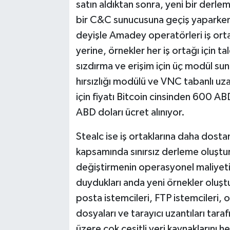
satın aldıktan sonra, yeni bir derle
bir C&C sunucusuna geçiş yaparken)
deyişle Amadey operatörleri iş orta
yerine, örnekler her iş ortağı için t
sızdırma ve erişim için üç modül sun
hırsızlığı modülü ve VNC tabanlı uz
için fiyatı Bitcoin cinsinden 600 AB
ABD doları ücret alınıyor.
Stealc ise iş ortaklarına daha dost
kapsamında sınırsız derleme oluştu
değiştirmenin operasyonel maliyetin
duydukları anda yeni örnekler oluştu
posta istemcileri, FTP istemcileri, 
dosyaları ve tarayıcı uzantıları tara
üzere çok çeşitli veri kaynaklarını he