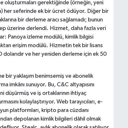
me oluşturmaları gerektiğinde (örneğin, yeni
 her seferinde ek bir ücret ödüyor. Diğer bir
klarına bir derleme aracı sağlamadı; bunun
alep üzerine derlendi. Hizmet, daha fazla veri
ar: Panoya izleme modülü, kimlik bilgisi
aktan erişim modülü. Hizmetin tek bir lisans
D dolarıdır ve her yeniden derleme için ek 50
ane bir yaklaşım benimsemiş ve abonelik
rma imkânı sunuyor. Bu, C&C altyapısını
i düşürmüş ve iş ortaklarının ihtiyaç
rmasını kolaylaştırıyor. Web tarayıcıları, e-
oyun platformları, kripto para cüzdanı
fından depolanan kimlik bilgileri dâhil olmak
defliyor. Stealc, aylık abonelik olarak satılıyor