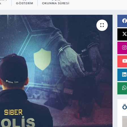
A
GÖSTERIM
OKUNMA SÜRESI
Ö