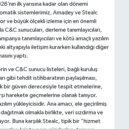
26’nın ilk yarısına kadar olan dönemi
Otomatik sistemlerimiz, Amadey ve Stealc
iyor ve büyük ölçekli izleme için en önemli
nda C&C sunucuları, derleme tanımlayıcıları,
kampanya tanımlayıcıları ve kötü amaçlı yazılım
ki altyapıyla iletişim kurarken kullandığı diğer
asını yaptı.
lerin ve C&C sunucu listeleri, bağlı kuruluş
rı gibi tehdit istihbaratının paylaşılması,
sek bir güven derecesiyle tespit etmelerine,
rşı harekete geçmelerine olanak tanıyor.
lım yükleyicisidir. Ana amacı, ele geçirilmiş
 dağıtmak olmakla birlikte, veri sızdırma ve
or. Buna karşılık Stealc, tipik bir “hizmet