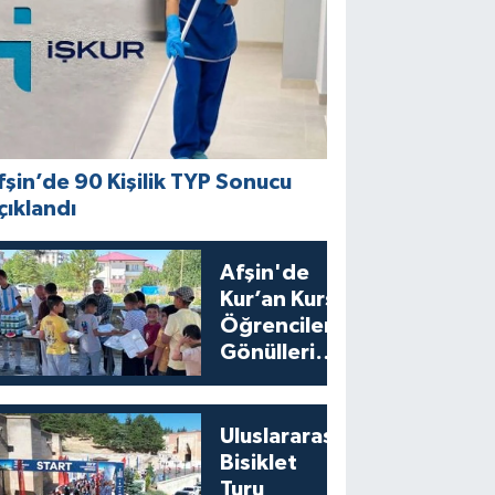
fşin’de 90 Kişilik TYP Sonucu
çıklandı
Afşin'de
Kur’an Kursu
Öğrencilerine
Gönülleri
Isıtan İkram
Uluslararası
Bisiklet
Turu