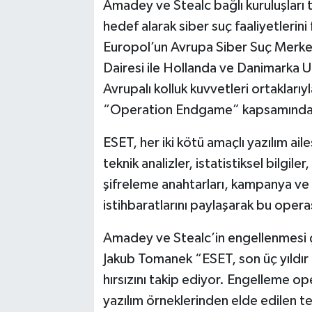
Amadey ve Stealc bağlı kuruluşları ta
hedef alarak siber suç faaliyetleri
Europol’un Avrupa Siber Suç Merkez
Dairesi ile Hollanda ve Danimarka Ul
Avrupalı kolluk kuvvetleri ortaklarıy
“Operation Endgame” kapsamında S
ESET, her iki kötü amaçlı yazılım ail
teknik analizler, istatistiksel bilgil
şifreleme anahtarları, kampanya ve d
istihbaratlarını paylaşarak bu oper
Amadey ve Stealc’in engellenmesi ç
Jakub Tomanek “ESET, son üç yıldır
hırsızını takip ediyor. Engelleme o
yazılım örneklerinden elde edilen te