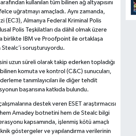
rafından kullanılan tüm bilinen ağ altyapısını
ni felce uğratmayı amaçladı. Aynı zamanda,
i (EC3), Almanya Federal Kriminal Polis
usal Polis Teşkilatları da dâhil olmak üzere
la birlikte IBM ve Proofpoint ile ortaklaşa
tealc’i soruşturuyordu.
esini uzun süreli olarak takip ederken topladığı
er, bilinen komuta ve kontrol (C&C) sunucuları,
erleme tanımlayıcıları ile diğer tehdit
asyonun başarısına katkıda bulundu.
alışmalarına destek veren ESET araştırmacısı
 hem Amadey botnetini hem de Stealc bilgi
perasyonu kapsamında, işlenmiş kötü amaçlı
knik göstergeler ve yapılandırma verilerinin