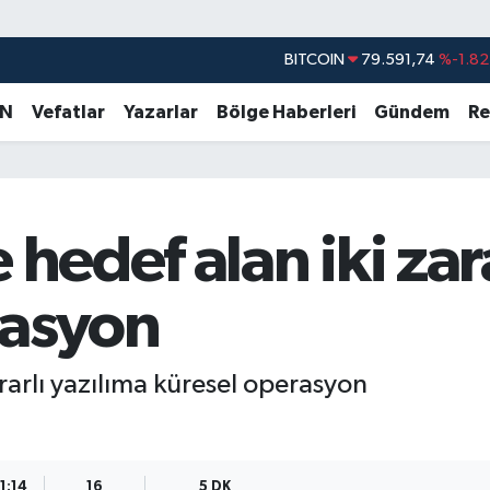
DOLAR
45,43620
%0.02
EURO
53,38690
%0.19
AN
Vefatlar
Yazarlar
Bölge Haberleri
Gündem
Re
STERLİN
61,60380
%0.18
G.ALTIN
6862,09000
%0.19
BİST100
14.598,00
%0
 hedef alan iki zar
BITCOIN
79.591,74
%-1.82
rasyon
ararlı yazılıma küresel operasyon
1:14
16
5 DK