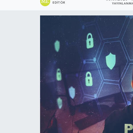
EDITÖR
YAYINLANM