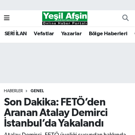
Vefatlar
Kahramanmaraş Nöbetçi Eczaneler
SERİ İLAN
Vefatlar
Yazarlar
Bölge Haberleri
Kahramanmaraş Hava Durumu
Kahramanmaraş Namaz Vakitleri
Kahramanmaraş Trafik Yoğunluk Haritası
Süper Lig Puan Durumu ve Fikstür
HABERLER
GENEL
Son Dakika: FETÖ’den
Tüm Manşetler
Aranan Atalay Demirci
Son Dakika Haberleri
İstanbul’da Yakalandı
Haber Arşivi