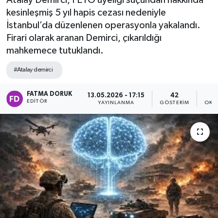
Atalay Demirci, FETÖ üyeliği suçundan hakkında
kesinleşmiş 5 yıl hapis cezası nedeniyle
İstanbul’da düzenlenen operasyonla yakalandı.
Firari olarak aranan Demirci, çıkarıldığı
mahkemece tutuklandı.
#Atalay demirci
FATMA DORUK
13.05.2026 - 17:15
42
EDITÖR
YAYINLANMA
GÖSTERIM
OKU