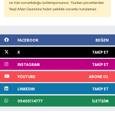
ve tüm sorumluluğu üstleniyorsunuz. Yazılan yorumlardan
Yeşil Afşin Gazetesi hiçbir şekilde sorumlu tutulamaz.
FACEBOOK
BEĞEN
X
TAKIP ET
INSTAGRAM
TAKIP ET
YOUTUBE
ABONE OL
LINKEDIN
TAKIP ET
05405114777
İLETIŞIM