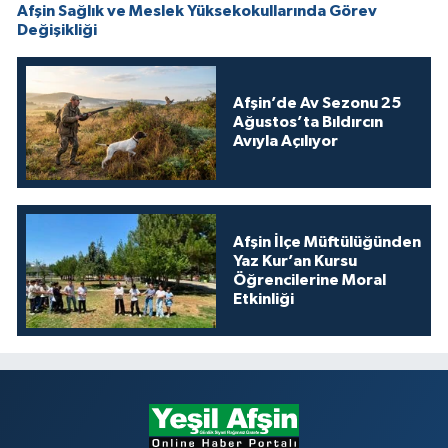
Afşin Sağlık ve Meslek Yüksekokullarında Görev
Değişikliği
Afşin’de Av Sezonu 25
Ağustos’ta Bıldırcın
Avıyla Açılıyor
Afşin İlçe Müftülüğünden
Yaz Kur’an Kursu
Öğrencilerine Moral
Etkinliği