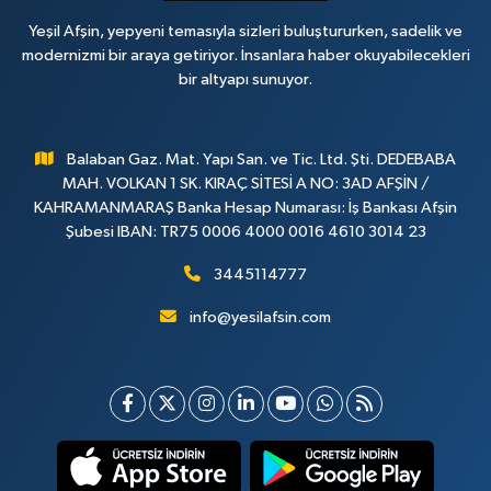
Yeşil Afşin, yepyeni temasıyla sizleri buluştururken, sadelik ve
modernizmi bir araya getiriyor. İnsanlara haber okuyabilecekleri
bir altyapı sunuyor.
Balaban Gaz. Mat. Yapı San. ve Tic. Ltd. Şti. DEDEBABA
MAH. VOLKAN 1 SK. KIRAÇ SİTESİ A NO: 3AD AFŞİN /
KAHRAMANMARAŞ Banka Hesap Numarası: İş Bankası Afşin
Şubesi IBAN: TR75 0006 4000 0016 4610 3014 23
3445114777
info@yesilafsin.com