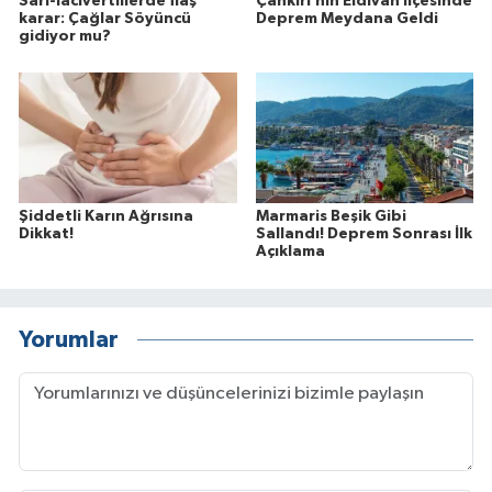
Sarı-lacivertlilerde flaş
Çankırı’nın Eldivan İlçesinde
karar: Çağlar Söyüncü
Deprem Meydana Geldi
gidiyor mu?
Şiddetli Karın Ağrısına
Marmaris Beşik Gibi
Dikkat!
Sallandı! Deprem Sonrası İlk
Açıklama
Yorumlar