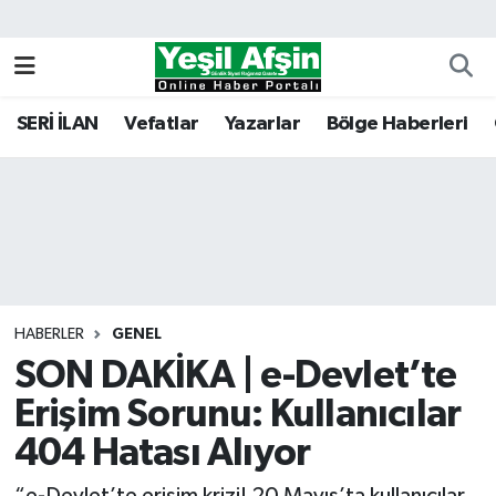
Vefatlar
Kahramanmaraş Nöbetçi Eczaneler
SERİ İLAN
Vefatlar
Yazarlar
Bölge Haberleri
Kahramanmaraş Hava Durumu
Kahramanmaraş Namaz Vakitleri
Kahramanmaraş Trafik Yoğunluk Haritası
Süper Lig Puan Durumu ve Fikstür
HABERLER
GENEL
SON DAKİKA | e-Devlet’te
Tüm Manşetler
Erişim Sorunu: Kullanıcılar
Son Dakika Haberleri
404 Hatası Alıyor
Haber Arşivi