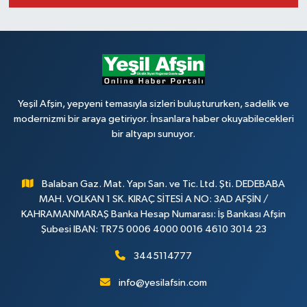
Yeşil Afşin, yepyeni temasıyla sizleri buluştururken, sadelik ve
modernizmi bir araya getiriyor. İnsanlara haber okuyabilecekleri
bir altyapı sunuyor.
Balaban Gaz. Mat. Yapı San. ve Tic. Ltd. Şti. DEDEBABA
MAH. VOLKAN 1 SK. KIRAÇ SİTESİ A NO: 3AD AFŞİN /
KAHRAMANMARAŞ Banka Hesap Numarası: İş Bankası Afşin
Şubesi IBAN: TR75 0006 4000 0016 4610 3014 23
3445114777
info@yesilafsin.com