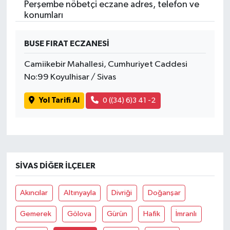
Perşembe nöbetçi eczane adres, telefon ve
konumları
BUSE FIRAT ECZANESİ
Camiikebir Mahallesi, Cumhuriyet Caddesi
No:99 Koyulhisar / Sivas
Yol Tarifi Al
0 ((34) 6)3 41 -2
SIVAS DIĞER İLÇELER
Akıncılar
Altınyayla
Divriği
Doğanşar
Gemerek
Gölova
Gürün
Hafik
İmranlı