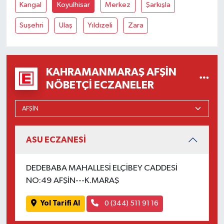
Kangal
Koyulhisar
Merkez
Şarkışla
Suşehri
Ulaş
Yıldızeli
Zara
KAHRAMANMARAŞ AFŞIN
NÖBETÇI ECZANELER
ASU ECZANESİ
DEDEBABA MAHALLESİ ELÇİBEY CADDESİ
NO:49 AFŞİN---K.MARAŞ
Yol Tarifi Al
0 (344) 511 91 16