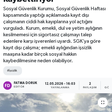
Sosyal Güvenlik Kurumu, Sosyal Güvenlik Haftası
kapsamında yaptığı açıklamada kayıt dışı
çalışmanın ciddi hak kayıplarına yol açtığını
vurguladı. Kurum, emekli, dul ve yetim aylığının
kesilmemesi için sigortasız çalışmayı talep
edenlere karşı işverenleri uyardı. SGK’ya göre
kayıt dışı çalışma; emekli aylığından işsizlik
maaşına kadar birçok sosyal hakkın
kaybedilmesine neden olabiliyor.
#İşsizlik
FATMA DORUK
12.05.2026 - 16:03
2
4
EDITÖR
YAYINLANMA
PAYLAŞIM
GÖST