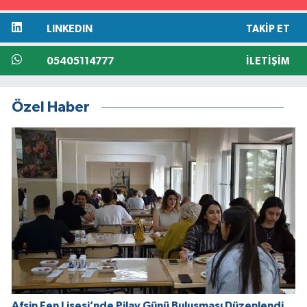
LINKEDIN
TAKIP ET
05405114777
İLETIŞIM
Özel Haber
Afşin Fen Lisesi’nde Pilav Günü Buluşması Düzenlendi