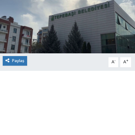
Paylaş
-
+
A
A