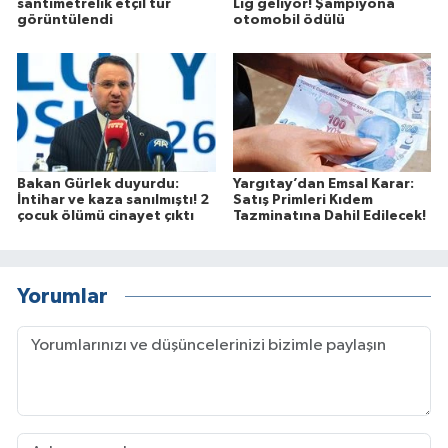
santimetrelik etçil tür
Lig geliyor! Şampiyona
görüntülendi
otomobil ödülü
Bakan Gürlek duyurdu:
Yargıtay’dan Emsal Karar:
İntihar ve kaza sanılmıştı! 2
Satış Primleri Kıdem
çocuk ölümü cinayet çıktı
Tazminatına Dahil Edilecek!
Yorumlar