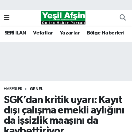
Vefatlar
Kahramanmaraş Nöbetçi Eczaneler
SERİ İLAN
Vefatlar
Yazarlar
Bölge Haberleri
Kahramanmaraş Hava Durumu
Kahramanmaraş Namaz Vakitleri
Kahramanmaraş Trafik Yoğunluk Haritası
Süper Lig Puan Durumu ve Fikstür
HABERLER
GENEL
SGK’dan kritik uyarı: Kayıt
Tüm Manşetler
dışı çalışma emekli aylığını
Son Dakika Haberleri
da işsizlik maaşını da
Haber Arşivi
kaybettiriyor