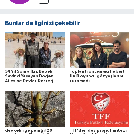
Bunlar da ilginizi çekebilir
34 Yıl Sonra İkiz Bebek
Toplantı öncesi acı haber!
Sevinci Yaşayan Doğan
Ünlü oyuncu gözyaşlarını
Ailesine Devlet Desteği
tutamadı
dev çekirge paniği! 20
TFF’den dev proje: Fantezi