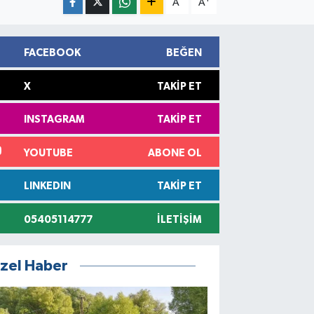
A
A
FACEBOOK
BEĞEN
X
TAKIP ET
INSTAGRAM
TAKIP ET
YOUTUBE
ABONE OL
LINKEDIN
TAKIP ET
05405114777
İLETIŞIM
zel Haber