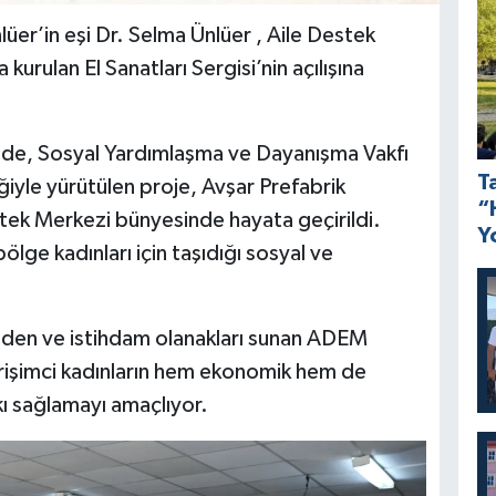
er’in eşi Dr. Selma Ünlüer , Aile Destek
rulan El Sanatları Sergisi’nin açılışına
de, Sosyal Yardımlaşma ve Dayanışma Vakfı
T
liğiyle yürütülen proje, Avşar Prefabrik
“
ek Merkezi bünyesinde hayata geçirildi.
Y
bölge kadınları için taşıdığı sosyal ve
k eden ve istihdam olanakları sunan ADEM
 girişimci kadınların hem ekonomik hem de
ı sağlamayı amaçlıyor.