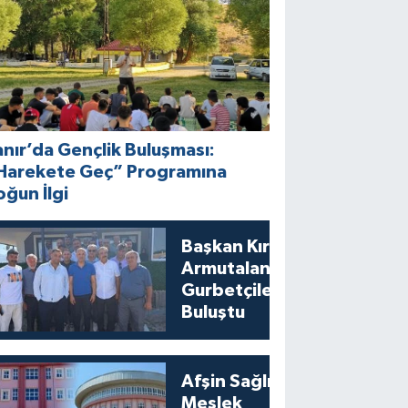
anır’da Gençlik Buluşması:
Harekete Geç” Programına
oğun İlgi
Başkan Kıraç
Armutalan’da
Gurbetçilerle
Buluştu
Afşin Sağlık ve
Meslek