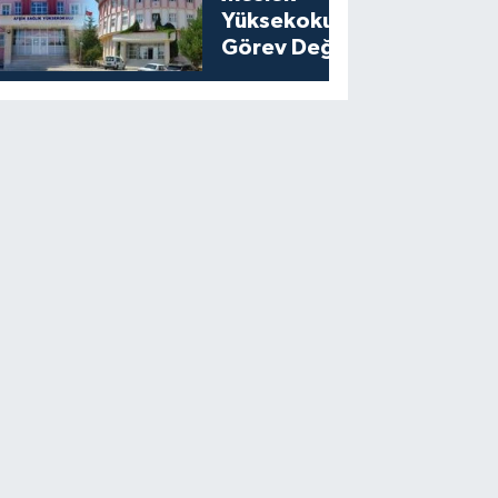
Yüksekokullarında
Görev Değişikliği