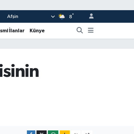
°
Afşin
8
smi İlanlar
Künye
isinin
-
+