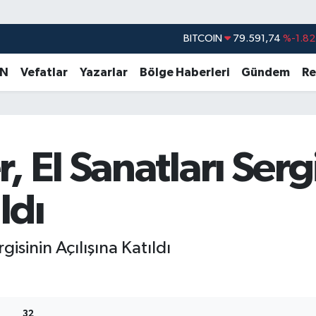
DOLAR
45,43620
%0.02
EURO
53,38690
%0.19
AN
Vefatlar
Yazarlar
Bölge Haberleri
Gündem
Re
STERLİN
61,60380
%0.18
G.ALTIN
6862,09000
%0.19
BİST100
14.598,00
%0
 El Sanatları Serg
BITCOIN
79.591,74
%-1.82
ldı
isinin Açılışına Katıldı
32