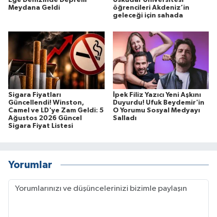
Meydana Geldi
öğrencileri Akdeniz’in
geleceği için sahada
Sigara Fiyatları
İpek Filiz Yazıcı Yeni Aşkını
Güncellendi! Winston,
Duyurdu! Ufuk Beydemir'in
Camel ve LD'ye Zam Geldi: 5
O Yorumu Sosyal Medyayı
Ağustos 2026 Güncel
Salladı
Sigara Fiyat Listesi
Yorumlar