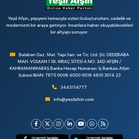
Yeşil Afşin, yepyeni temasıyla sizleri buluştururken, sadelik ve
modernizmi bir araya getiriyor. İnsanlara haber okuyabilecekleri
bir altyapı sunuyor.
Balaban Gaz. Mat. Yapı San. ve Tic. Ltd. Şti. DEDEBABA
MAH. VOLKAN 1 SK. KIRAÇ SİTESİ A NO: 3AD AFŞİN /
KAHRAMANMARAŞ Banka Hesap Numarası: İş Bankası Afşin
Şubesi IBAN: TR75 0006 4000 0016 4610 3014 23
3445114777
info@yesilafsin.com