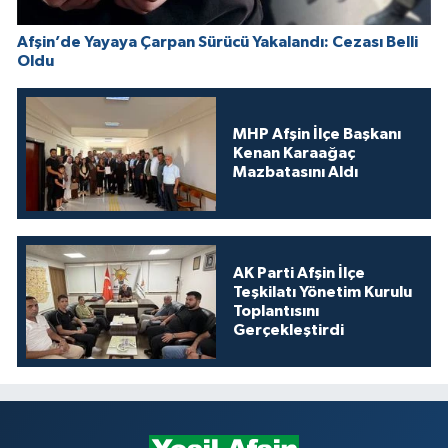
Afşin’de Yayaya Çarpan Sürücü Yakalandı: Cezası Belli
Oldu
MHP Afşin İlçe Başkanı
Kenan Karaağaç
Mazbatasını Aldı
AK Parti Afşin İlçe
Teşkilatı Yönetim Kurulu
Toplantısını
Gerçekleştirdi