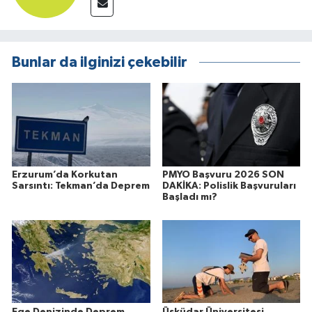
Bunlar da ilginizi çekebilir
Erzurum’da Korkutan
PMYO Başvuru 2026 SON
Sarsıntı: Tekman’da Deprem
DAKİKA: Polislik Başvuruları
Başladı mı?
Ege Denizinde Deprem
Üsküdar Üniversitesi