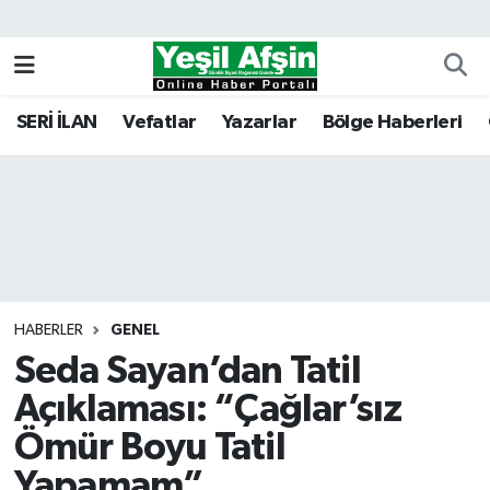
Vefatlar
Kahramanmaraş Nöbetçi Eczaneler
SERİ İLAN
Vefatlar
Yazarlar
Bölge Haberleri
Kahramanmaraş Hava Durumu
Kahramanmaraş Namaz Vakitleri
Kahramanmaraş Trafik Yoğunluk Haritası
Süper Lig Puan Durumu ve Fikstür
HABERLER
GENEL
Seda Sayan’dan Tatil
Tüm Manşetler
Açıklaması: “Çağlar’sız
Son Dakika Haberleri
Ömür Boyu Tatil
Haber Arşivi
Yapamam”