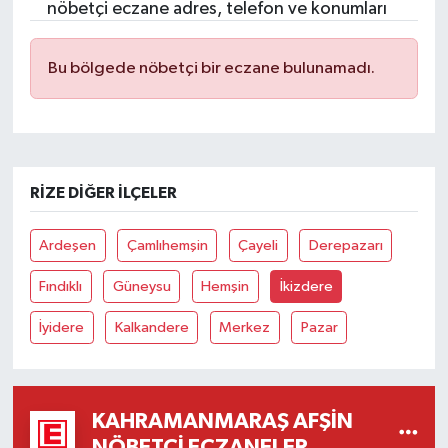
nöbetçi eczane adres, telefon ve konumları
Bu bölgede nöbetçi bir eczane bulunamadı.
RIZE DIĞER İLÇELER
Ardeşen
Çamlıhemşin
Çayeli
Derepazarı
Fındıklı
Güneysu
Hemşin
İkizdere
İyidere
Kalkandere
Merkez
Pazar
KAHRAMANMARAŞ AFŞIN
NÖBETÇI ECZANELER