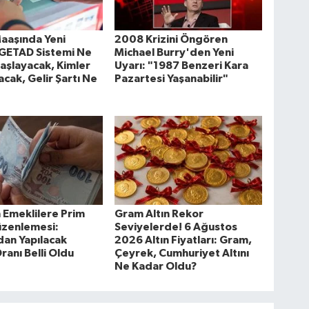
aaşında Yeni
2008 Krizini Öngören
GETAD Sistemi Ne
Michael Burry'den Yeni
aşlayacak, Kimler
Uyarı: "1987 Benzeri Kara
acak, Gelir Şartı Ne
Pazartesi Yaşanabilir"
 Emeklilere Prim
Gram Altın Rekor
üzenlemesi:
Seviyelerde! 6 Ağustos
an Yapılacak
2026 Altın Fiyatları: Gram,
ranı Belli Oldu
Çeyrek, Cumhuriyet Altını
Ne Kadar Oldu?