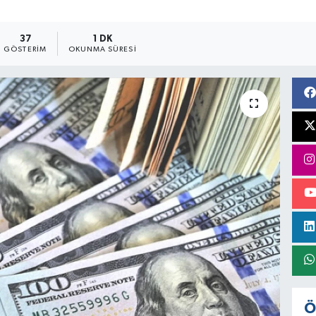
37
1 DK
GÖSTERIM
OKUNMA SÜRESI
Ö