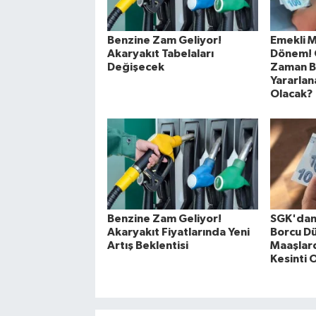
Benzine Zam Geliyor!
Emekli M
Akaryakıt Tabelaları
Dönem! 
Değişecek
Zaman B
Yararlan
Olacak?
Benzine Zam Geliyor!
SGK'dan
Akaryakıt Fiyatlarında Yeni
Borcu D
Artış Beklentisi
Maaşlard
Kesinti O