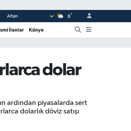
°
Afşin
8
smi İlanlar
Künye
rlarca dolar
ın ardından piyasalarda sert
arca dolarlık döviz satışı