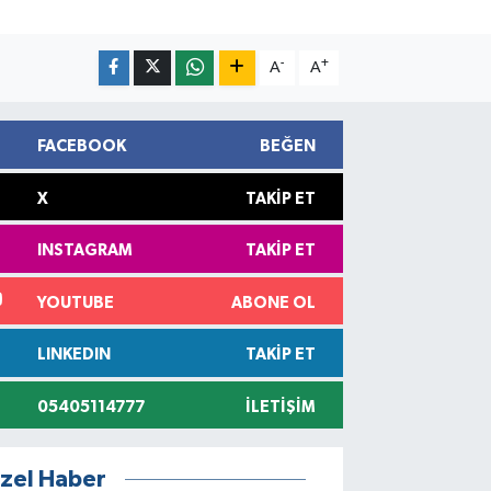
-
+
A
A
FACEBOOK
BEĞEN
X
TAKIP ET
INSTAGRAM
TAKIP ET
YOUTUBE
ABONE OL
LINKEDIN
TAKIP ET
05405114777
İLETIŞIM
zel Haber