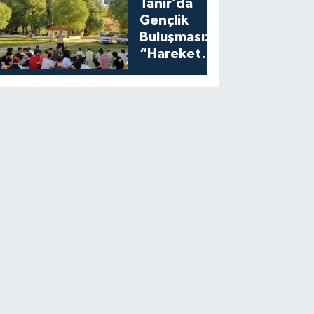
Tanır’da
Gençlik
Buluşması:
“Harekete
Geç”
Programına
Yoğun İlgi