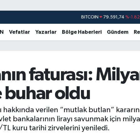
BITCOIN
79.591,74
%-1.82
DOLAR
45,43620
%0.02
EURO
53,38690
%0.19
AN
Vefatlar
Yazarlar
Bölge Haberleri
Gündem
Re
STERLİN
61,60380
%0.18
G.ALTIN
6862,09000
%0.19
BİST100
14.598,00
%0
nın faturası: Milya
e buhar oldu
 hakkında verilen “mutlak butlan” kararın
t bankalarının lirayı savunmak için milyarl
L kuru tarihi zirvelerini yeniledi.