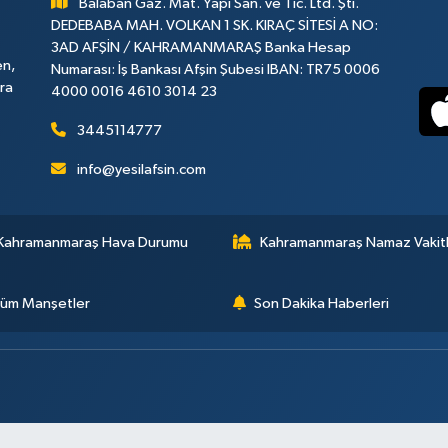
Balaban Gaz. Mat. Yapı San. ve Tic. Ltd. Şti.
DEDEBABA MAH. VOLKAN 1 SK. KIRAÇ SİTESİ A NO:
3AD AFŞİN / KAHRAMANMARAŞ Banka Hesap
en,
Numarası: İş Bankası Afşin Şubesi IBAN: TR75 0006
ara
4000 0016 4610 3014 23
3445114777
info@yesilafsin.com
Kahramanmaraş Hava Durumu
Kahramanmaraş Namaz Vakitl
üm Manşetler
Son Dakika Haberleri