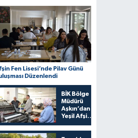
fşin Fen Lisesi’nde Pilav Günü
uluşması Düzenlendi
BİK Bölge
Müdürü
Aşkın’dan
Yeşil Afşin
Gazetesi’ne
Ziyaret