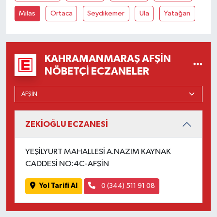
Milas
Ortaca
Seydikemer
Ula
Yatağan
KAHRAMANMARAŞ AFŞIN
NÖBETÇI ECZANELER
ZEKİOĞLU ECZANESİ
YEŞİLYURT MAHALLESİ A.NAZIM KAYNAK
CADDESİ NO:4C-AFŞİN
Yol Tarifi Al
0 (344) 511 91 08