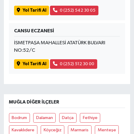
Yol Tarifi Al
0 (252) 542 30 05
CANSU ECZANESİ
İSMETPAŞA MAHALLESİ ATATÜRK BULVARI
NO:52/C
Yol Tarifi Al
0 (252) 512 30 00
MUĞLA DIĞER İLÇELER
Bodrum
Dalaman
Datça
Fethiye
Kavaklıdere
Köyceğiz
Marmaris
Menteşe