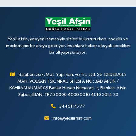
Yeşil Afşin, yepyeni temasıyla sizleri buluştururken, sadelik ve
modernizmi bir araya getiriyor. İnsanlara haber okuyabilecekleri
bir altyapı sunuyor.
Balaban Gaz. Mat. Yapı San. ve Tic. Ltd. Şti. DEDEBABA
MAH. VOLKAN 1 SK. KIRAÇ SİTESİ A NO: 3AD AFŞİN /
KAHRAMANMARAŞ Banka Hesap Numarası: İş Bankası Afşin
Şubesi IBAN: TR75 0006 4000 0016 4610 3014 23
3445114777
info@yesilafsin.com