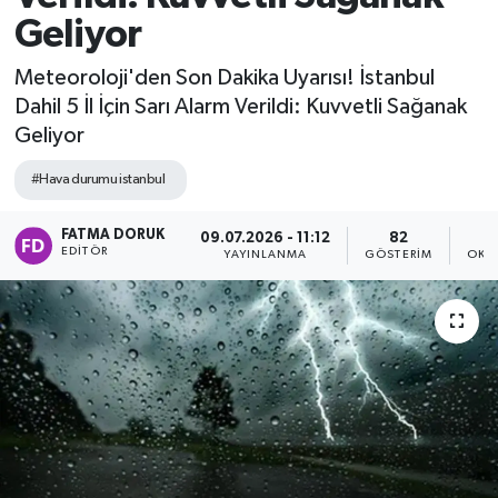
Geliyor
Meteoroloji'den Son Dakika Uyarısı! İstanbul
Dahil 5 İl İçin Sarı Alarm Verildi: Kuvvetli Sağanak
Geliyor
#Hava durumu istanbul
FATMA DORUK
09.07.2026 - 11:12
82
EDITÖR
YAYINLANMA
GÖSTERIM
OKU