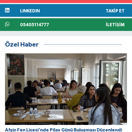
LINKEDIN
TAKIP ET
05405114777
İLETIŞIM
Özel Haber
Afşin Fen Lisesi’nde Pilav Günü Buluşması Düzenlendi