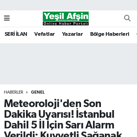
Vefatlar
Kahramanmaraş Nöbetçi Eczaneler
SERİ İLAN
Vefatlar
Yazarlar
Bölge Haberleri
Kahramanmaraş Hava Durumu
Kahramanmaraş Namaz Vakitleri
Kahramanmaraş Trafik Yoğunluk Haritası
Süper Lig Puan Durumu ve Fikstür
HABERLER
GENEL
Meteoroloji'den Son
Tüm Manşetler
Dakika Uyarısı! İstanbul
Son Dakika Haberleri
Dahil 5 İl İçin Sarı Alarm
Haber Arşivi
Verildi: Kuvvetli Sağanak