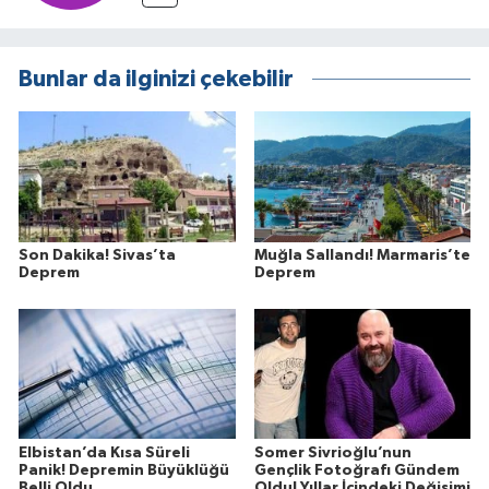
Bunlar da ilginizi çekebilir
Son Dakika! Sivas’ta
Muğla Sallandı! Marmaris’te
Deprem
Deprem
Elbistan’da Kısa Süreli
Somer Sivrioğlu’nun
Panik! Depremin Büyüklüğü
Gençlik Fotoğrafı Gündem
Belli Oldu
Oldu! Yıllar İçindeki Değişimi