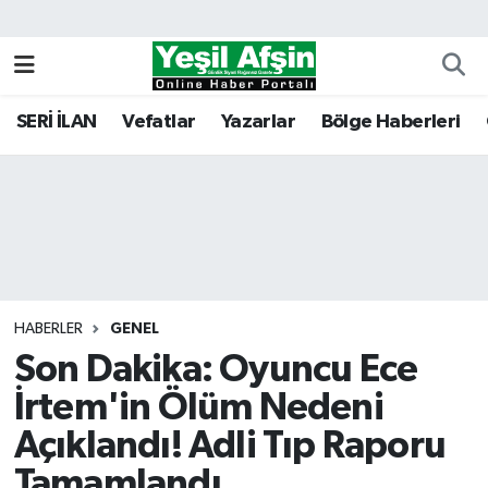
Vefatlar
Kahramanmaraş Nöbetçi Eczaneler
SERİ İLAN
Vefatlar
Yazarlar
Bölge Haberleri
Kahramanmaraş Hava Durumu
Kahramanmaraş Namaz Vakitleri
Kahramanmaraş Trafik Yoğunluk Haritası
Süper Lig Puan Durumu ve Fikstür
HABERLER
GENEL
Son Dakika: Oyuncu Ece
Tüm Manşetler
İrtem'in Ölüm Nedeni
Son Dakika Haberleri
Açıklandı! Adli Tıp Raporu
Haber Arşivi
Tamamlandı