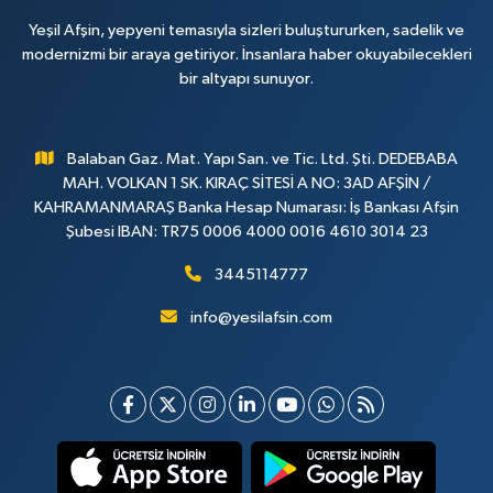
Yeşil Afşin, yepyeni temasıyla sizleri buluştururken, sadelik ve
modernizmi bir araya getiriyor. İnsanlara haber okuyabilecekleri
bir altyapı sunuyor.
Balaban Gaz. Mat. Yapı San. ve Tic. Ltd. Şti. DEDEBABA
MAH. VOLKAN 1 SK. KIRAÇ SİTESİ A NO: 3AD AFŞİN /
KAHRAMANMARAŞ Banka Hesap Numarası: İş Bankası Afşin
Şubesi IBAN: TR75 0006 4000 0016 4610 3014 23
3445114777
info@yesilafsin.com