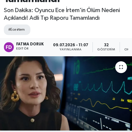
Son Dakika: Oyuncu Ece İrtem'in Ölüm Nedeni
Açıklandı! Adli Tıp Raporu Tamamlandı
#Ece irtem
FATMA DORUK
09.07.2026 - 11:07
32
EDITÖR
YAYINLANMA
GÖSTERIM
OKU