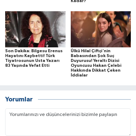
Kadar?
Son Dakika: Bilgesu Erenus
Ülkü Hilal Çiftçi'nin
Hayatını Kaybetti! Türk
Babasından Şok Suç
Tiyatrosunun Usta Yazarı
Duyurusu! Yeraltı Dizisi
83 Yaşında Vefat Etti
Oyuncusu Hakan Çelebi
Hakkında Dikkat Çeken
İddialar
Yorumlar