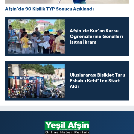
Afşin’de 90 Kişilik TYP Sonucu Açıklandı
Afşin'de Kur’an Kursu
Öğrencilerine Gönülleri
Isıtan İkram
Uluslararası Bisiklet Turu
Eshab-ı Kehf’ten Start
Aldı