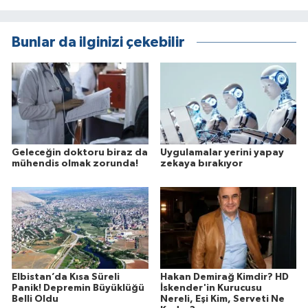
Bunlar da ilginizi çekebilir
Geleceğin doktoru biraz da
Uygulamalar yerini yapay
mühendis olmak zorunda!
zekaya bırakıyor
Elbistan’da Kısa Süreli
Hakan Demirağ Kimdir? HD
Panik! Depremin Büyüklüğü
İskender'in Kurucusu
Belli Oldu
Nereli, Eşi Kim, Serveti Ne