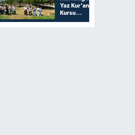
Yaz Kur’an
Kursu
Öğrencilerine
Moral Etkinliği