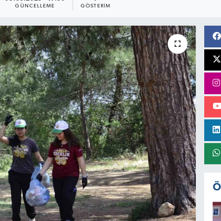
GÜNCELLEME
GÖSTERIM
Ö