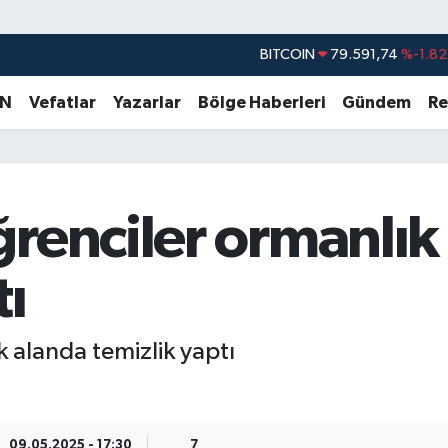
BITCOIN
79.591,74
%-1.82
DOLAR
45,43620
%0.02
AN
Vefatlar
Yazarlar
Bölge Haberleri
Gündem
Re
EURO
53,38690
%0.19
STERLİN
61,60380
%0.18
G.ALTIN
6862,09000
%0.19
BİST100
14.598,00
%0
renciler ormanlık
tı
 alanda temizlik yaptı
09.05.2025 - 17:30
7