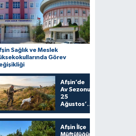
fşin Sağlık ve Meslek
üksekokullarında Görev
eğişikliği
Afşin’de
Av Sezonu
25
Ağustos’ta
Bıldırcın
Avıyla
Açılıyor
Afşin İlçe
Müftülüğünden