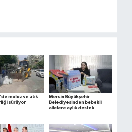
de moloz ve atık
Mersin Büyükşehir
liği sürüyor
Belediyesinden bebekli
ailelere aylık destek