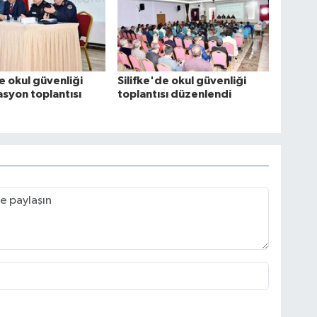
de okul güvenliği
Silifke'de okul güvenliği
syon toplantısı
toplantısı düzenlendi