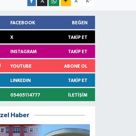
A
A
FACEBOOK
BEĞEN
X
TAKIP ET
INSTAGRAM
TAKIP ET
YOUTUBE
ABONE OL
LINKEDIN
TAKIP ET
05405114777
İLETIŞIM
zel Haber