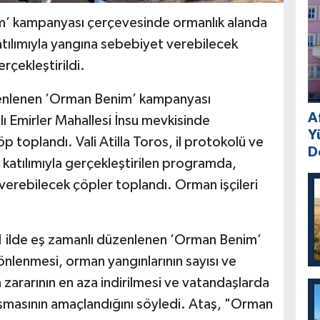
m’ kampanyası çerçevesinde ormanlık alanda
katılımıyla yangına sebebiyet verebilecek
rçekleştirildi.
üzenlenen ’Orman Benim’ kampanyası
A
lı Emirler Mahallesi İnsu mevkisinde
Y
p toplandı. Vali Atilla Toros, il protokolü ve
D
n katılımıyla gerçekleştirilen programda,
erebilecek çöpler toplandı. Orman işçileri
 ilde eş zamanlı düzenlenen ’Orman Benim’
önlenmesi, orman yangınlarının sayısı ve
 zararının en aza indirilmesi ve vatandaşlarda
luşmasının amaçlandığını söyledi. Ataş, "Orman