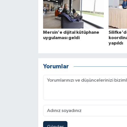
Mersin'e dijital kütüphane
Silifke'
uygulaması geldi
koordina
yapıldı
Yorumlar
Gönder