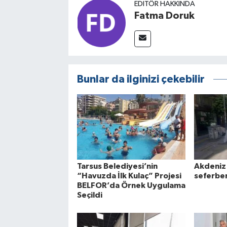
EDITÖR HAKKINDA
Fatma Doruk
Bunlar da ilginizi çekebilir
Tarsus Belediyesi’nin
Akdeniz'
“Havuzda İlk Kulaç” Projesi
seferber
BELFOR’da Örnek Uygulama
Seçildi