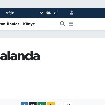
°
Afşin
8
smi İlanlar
Künye
 alanda
-
+