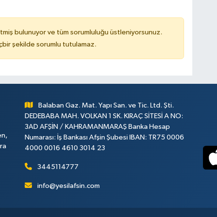
tmiş bulunuyor ve tüm sorumluluğu üstleniyorsunuz.
çbir şekilde sorumlu tutulamaz.
Balaban Gaz. Mat. Yapı San. ve Tic. Ltd. Şti.
DEDEBABA MAH. VOLKAN 1 SK. KIRAÇ SİTESİ A NO:
3AD AFŞİN / KAHRAMANMARAŞ Banka Hesap
en,
Numarası: İş Bankası Afşin Şubesi IBAN: TR75 0006
ara
4000 0016 4610 3014 23
3445114777
info@yesilafsin.com