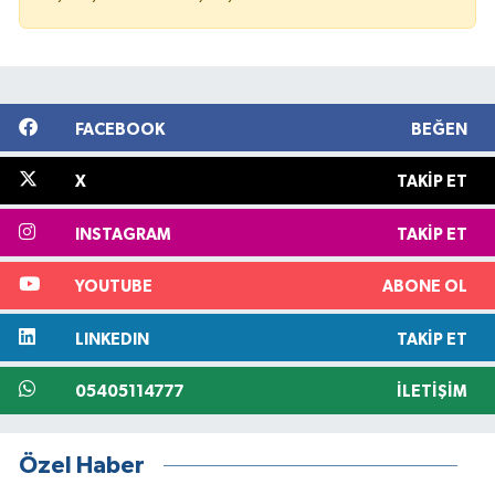
FACEBOOK
BEĞEN
X
TAKIP ET
INSTAGRAM
TAKIP ET
YOUTUBE
ABONE OL
LINKEDIN
TAKIP ET
05405114777
İLETIŞIM
Özel Haber