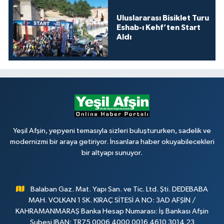
Uluslararası Bisiklet Turu
Eshab-ı Kehf’ten Start
Aldı
Yeşil Afşin, yepyeni temasıyla sizleri buluştururken, sadelik ve
modernizmi bir araya getiriyor. İnsanlara haber okuyabilecekleri
bir altyapı sunuyor.
Balaban Gaz. Mat. Yapı San. ve Tic. Ltd. Şti. DEDEBABA
MAH. VOLKAN 1 SK. KIRAÇ SİTESİ A NO: 3AD AFŞİN /
KAHRAMANMARAŞ Banka Hesap Numarası: İş Bankası Afşin
Şubesi IBAN: TR75 0006 4000 0016 4610 3014 23