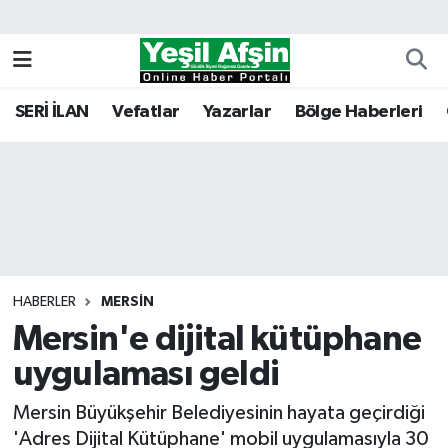
Vefatlar
Kahramanmaraş Nöbetçi Eczaneler
SERİ İLAN
Vefatlar
Yazarlar
Bölge Haberleri
Kahramanmaraş Hava Durumu
Kahramanmaraş Namaz Vakitleri
Kahramanmaraş Trafik Yoğunluk Haritası
Süper Lig Puan Durumu ve Fikstür
HABERLER
MERSIN
Mersin'e dijital kütüphane
Tüm Manşetler
uygulaması geldi
Son Dakika Haberleri
Mersin Büyükşehir Belediyesinin hayata geçirdiği
Haber Arşivi
'Adres Dijital Kütüphane' mobil uygulamasıyla 30