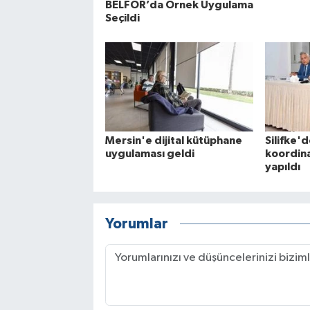
BELFOR’da Örnek Uygulama
Seçildi
Mersin'e dijital kütüphane
Silifke'
uygulaması geldi
koordina
yapıldı
Yorumlar