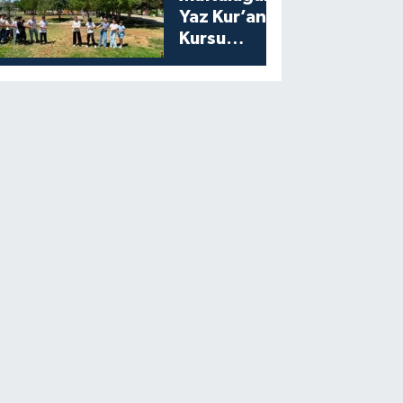
Yaz Kur’an
Kursu
Öğrencilerine
Moral Etkinliği