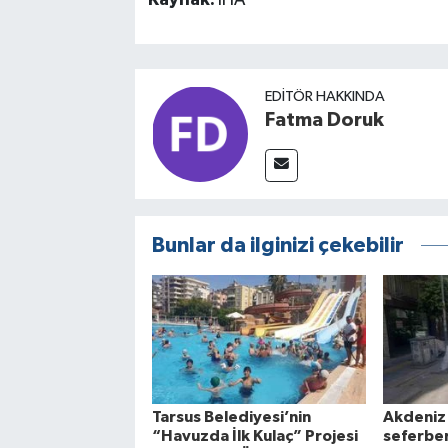
EDITÖR HAKKINDA
Fatma Doruk
Bunlar da ilginizi çekebilir
Tarsus Belediyesi’nin
Akdeniz'
“Havuzda İlk Kulaç” Projesi
seferber