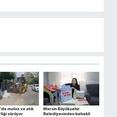
de moloz ve atık
Mersin Büyükşehir
liği sürüyor
Belediyesinden bebekli