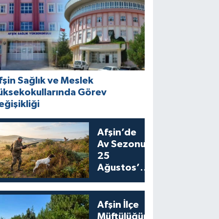
fşin Sağlık ve Meslek
üksekokullarında Görev
eğişikliği
Afşin’de
Av Sezonu
25
Ağustos’ta
Bıldırcın
Avıyla
Açılıyor
Afşin İlçe
Müftülüğünden