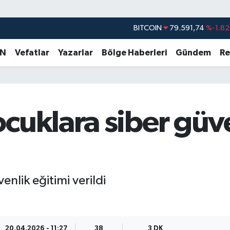
DOLAR
45,43620
%0.02
EURO
53,38690
%0.19
AN
Vefatlar
Yazarlar
Bölge Haberleri
Gündem
Re
STERLİN
61,60380
%0.18
G.ALTIN
6862,09000
%0.19
BİST100
14.598,00
%0
cuklara siber güve
BITCOIN
79.591,74
%-1.82
nlik eğitimi verildi
20.04.2026 - 11:27
38
3 DK