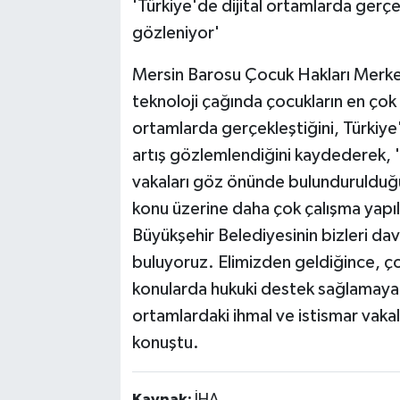
'Türkiye'de dijital ortamlarda gerç
gözleniyor'
Mersin Barosu Çocuk Hakları Merke
teknoloji çağında çocukların en çok m
ortamlarda gerçekleştiğini, Türkiy
artış gözlemlendiğini kaydederek, '
vakaları göz önünde bulundurulduğu
konu üzerine daha çok çalışma yapı
Büyükşehir Belediyesinin bizleri da
buluyoruz. Elimizden geldiğince, çocu
konularda hukuki destek sağlamaya ça
ortamlardaki ihmal ve istismar vaka
konuştu.
Kaynak:
İHA