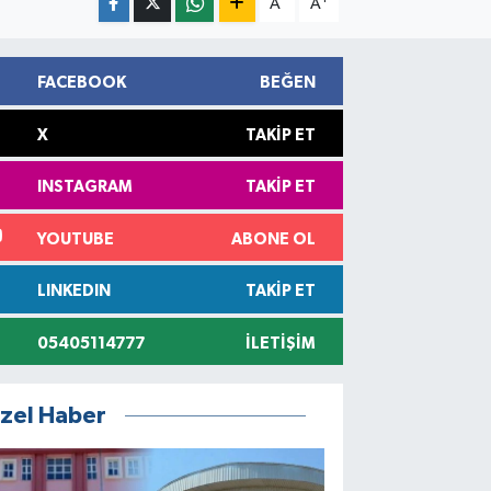
A
A
FACEBOOK
BEĞEN
X
TAKIP ET
INSTAGRAM
TAKIP ET
YOUTUBE
ABONE OL
LINKEDIN
TAKIP ET
05405114777
İLETIŞIM
zel Haber