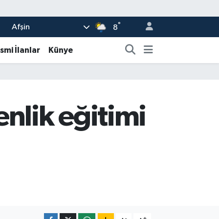
°
Afşin
8
smi İlanlar
Künye
nlik eğitimi
-
+