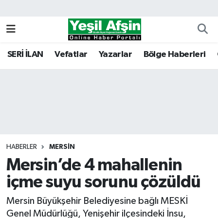
Vefatlar
Kahramanmaraş Nöbetçi Eczaneler
SERİ İLAN
Vefatlar
Yazarlar
Bölge Haberleri
Kahramanmaraş Hava Durumu
Kahramanmaraş Namaz Vakitleri
Kahramanmaraş Trafik Yoğunluk Haritası
Süper Lig Puan Durumu ve Fikstür
HABERLER
MERSIN
Mersin’de 4 mahallenin
Tüm Manşetler
içme suyu sorunu çözüldü
Son Dakika Haberleri
Mersin Büyükşehir Belediyesine bağlı MESKİ
Haber Arşivi
Genel Müdürlüğü, Yenişehir ilçesindeki İnsu,