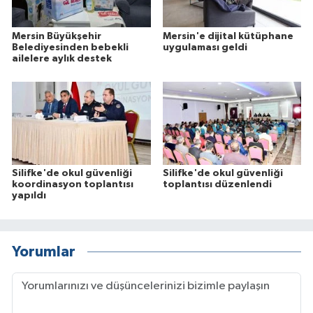
Mersin Büyükşehir
Mersin'e dijital kütüphane
Belediyesinden bebekli
uygulaması geldi
ailelere aylık destek
Silifke'de okul güvenliği
Silifke'de okul güvenliği
koordinasyon toplantısı
toplantısı düzenlendi
yapıldı
Yorumlar