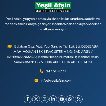
Yeşil Afşin, yepyeni temasıyla sizleri buluştururken, sadelik ve
modernizmi bir araya getiriyor. İnsanlara haber okuyabilecekleri
bir altyapı sunuyor.
Balaban Gaz. Mat. Yapı San. ve Tic. Ltd. Şti. DEDEBABA
MAH. VOLKAN 1 SK. KIRAÇ SİTESİ A NO: 3AD AFŞİN /
KAHRAMANMARAŞ Banka Hesap Numarası: İş Bankası Afşin
Şubesi IBAN: TR75 0006 4000 0016 4610 3014 23
3445114777
info@yesilafsin.com