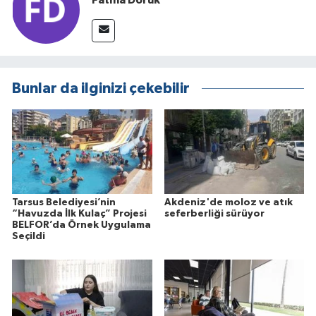
Bunlar da ilginizi çekebilir
Tarsus Belediyesi’nin
Akdeniz'de moloz ve atık
“Havuzda İlk Kulaç” Projesi
seferberliği sürüyor
BELFOR’da Örnek Uygulama
Seçildi