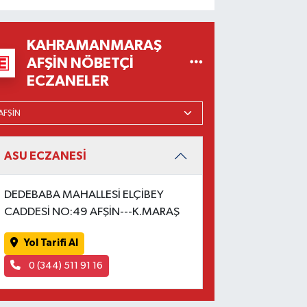
KAHRAMANMARAŞ
AFŞIN NÖBETÇI
ECZANELER
ASU ECZANESİ
DEDEBABA MAHALLESİ ELÇİBEY
CADDESİ NO:49 AFŞİN---K.MARAŞ
Yol Tarifi Al
0 (344) 511 91 16