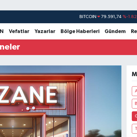
BITCOIN
79.591,74
%-1.82
DOLAR
45,43620
%0.02
AN
Vefatlar
Yazarlar
Bölge Haberleri
Gündem
Re
EURO
53,38690
%0.19
neler
STERLİN
61,60380
%0.18
G.ALTIN
6862,09000
%0.19
BİST100
14.598,00
%0
M
T