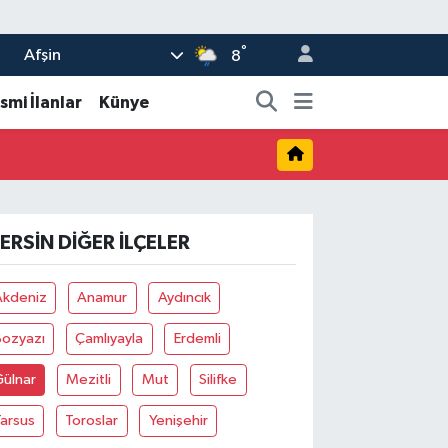
°
Afşin
8
smi İlanlar
Künye
ERSIN DIĞER İLÇELER
Akdeniz
Anamur
Aydıncık
Bozyazı
Çamlıyayla
Erdemli
Gülnar
Mezitli
Mut
Silifke
arsus
Toroslar
Yenişehir