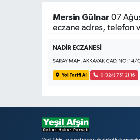
Mersin Gülnar
07 Ağu
eczane adres, telefon 
NADİR ECZANESİ
SARAY MAH. AKKAVAK CAD. NO: 14/
Yol Tarifi Al
0 (324) 751 21 16