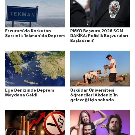
Erzurum’da Korkutan
PMYO Başvuru 2026 SON
Sarsıntı: Tekman’da Deprem
DAKİKA: Polislik Başvuruları
Başladı mı?
Ege Denizinde Deprem
Üsküdar Üniversitesi
Meydana Geldi
öğrencileri Akdeniz’in
geleceği için sahada