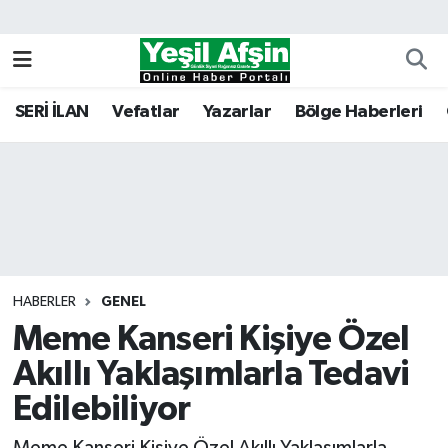
Vefatlar
Kahramanmaraş Nöbetçi Eczaneler
SERİ İLAN
Vefatlar
Yazarlar
Bölge Haberleri
Kahramanmaraş Hava Durumu
Kahramanmaraş Namaz Vakitleri
Kahramanmaraş Trafik Yoğunluk Haritası
Süper Lig Puan Durumu ve Fikstür
HABERLER
GENEL
Meme Kanseri Kişiye Özel
Tüm Manşetler
Akıllı Yaklaşımlarla Tedavi
Son Dakika Haberleri
Edilebiliyor
Haber Arşivi