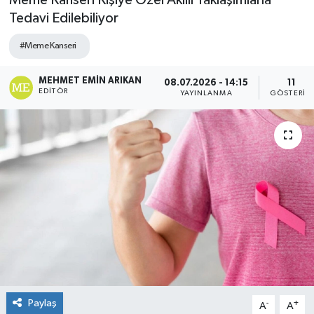
Meme Kanseri Kişiye Özel Akıllı Yaklaşımlarla
Tedavi Edilebiliyor
#Meme Kanseri
MEHMET EMIN ARIKAN
08.07.2026 - 14:15
11
EDITÖR
YAYINLANMA
GÖSTERIM
Paylaş
-
+
A
A