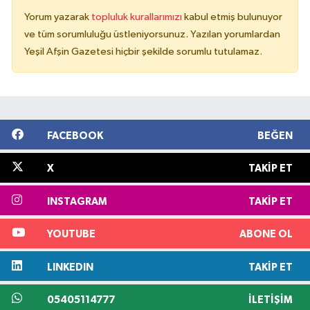
Yorum yazarak
topluluk kurallarımızı
kabul etmiş bulunuyor
ve tüm sorumluluğu üstleniyorsunuz. Yazılan yorumlardan
Yeşil Afşin Gazetesi hiçbir şekilde sorumlu tutulamaz.
FACEBOOK
BEĞEN
X
TAKIP ET
INSTAGRAM
TAKIP ET
YOUTUBE
ABONE OL
LINKEDIN
TAKIP ET
05405114777
İLETIŞIM