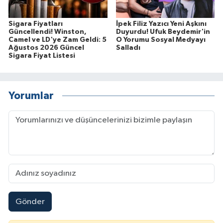
Sigara Fiyatları
İpek Filiz Yazıcı Yeni Aşkını
Güncellendi! Winston,
Duyurdu! Ufuk Beydemir'in
Camel ve LD'ye Zam Geldi: 5
O Yorumu Sosyal Medyayı
Ağustos 2026 Güncel
Salladı
Sigara Fiyat Listesi
Yorumlar
Gönder