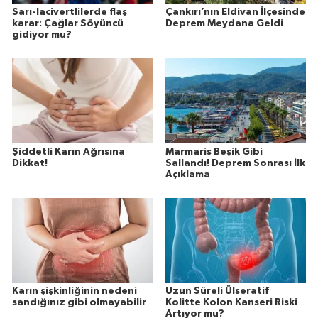
Sarı-lacivertlilerde flaş
Çankırı’nın Eldivan İlçesinde
karar: Çağlar Söyüncü
Deprem Meydana Geldi
gidiyor mu?
Şiddetli Karın Ağrısına
Marmaris Beşik Gibi
Dikkat!
Sallandı! Deprem Sonrası İlk
Açıklama
Karın şişkinliğinin nedeni
Uzun Süreli Ülseratif
sandığınız gibi olmayabilir
Kolitte Kolon Kanseri Riski
Artıyor mu?