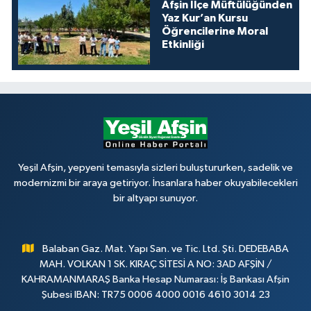
Afşin İlçe Müftülüğünden
Yaz Kur’an Kursu
Öğrencilerine Moral
Etkinliği
Yeşil Afşin, yepyeni temasıyla sizleri buluştururken, sadelik ve
modernizmi bir araya getiriyor. İnsanlara haber okuyabilecekleri
bir altyapı sunuyor.
Balaban Gaz. Mat. Yapı San. ve Tic. Ltd. Şti. DEDEBABA
MAH. VOLKAN 1 SK. KIRAÇ SİTESİ A NO: 3AD AFŞİN /
KAHRAMANMARAŞ Banka Hesap Numarası: İş Bankası Afşin
Şubesi IBAN: TR75 0006 4000 0016 4610 3014 23