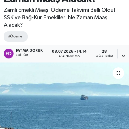
Zamlı Emekli Maaşı Ödeme Takvimi Belli Oldu!
SSK ve Bağ-Kur Emeklileri Ne Zaman Maaş
Alacak?
#Ödeme
FATMA DORUK
08.07.2026 - 14:14
28
EDITÖR
YAYINLANMA
GÖSTERIM
OKU