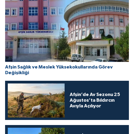
Afşin Sağlık ve Meslek Yüksekokullarında Görev
Değişikliği
Afşin’de Av Sezonu 25
Ağustos’ta Bıldırcın
Avıyla Açılıyor