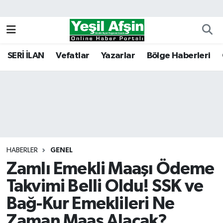
Vefatlar
Kahramanmaraş Nöbetçi Eczaneler
SERİ İLAN
Vefatlar
Yazarlar
Bölge Haberleri
Kahramanmaraş Hava Durumu
Kahramanmaraş Namaz Vakitleri
Kahramanmaraş Trafik Yoğunluk Haritası
Süper Lig Puan Durumu ve Fikstür
HABERLER
GENEL
Zamlı Emekli Maaşı Ödeme
Tüm Manşetler
Takvimi Belli Oldu! SSK ve
Son Dakika Haberleri
Bağ-Kur Emeklileri Ne
Haber Arşivi
Zaman Maaş Alacak?