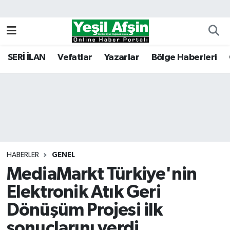
Vefatlar
Kahramanmaraş Nöbetçi Eczaneler
SERİ İLAN
Vefatlar
Yazarlar
Bölge Haberleri
Kahramanmaraş Hava Durumu
Kahramanmaraş Namaz Vakitleri
Kahramanmaraş Trafik Yoğunluk Haritası
Süper Lig Puan Durumu ve Fikstür
HABERLER
GENEL
MediaMarkt Türkiye'nin
Tüm Manşetler
Elektronik Atık Geri
Son Dakika Haberleri
Dönüşüm Projesi ilk
Haber Arşivi
sonuçlarını verdi