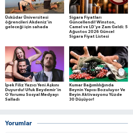
Üsküdar Üniversitesi
Sigara Fiyatları
öğrencileri Akdeniz’in
Güncellendi! Winston,
geleceği için sahada
Camel ve LD'ye Zam Geldi: 5
Ağustos 2026 Güncel
Sigara Fiyat Listesi
İpek Filiz Yazıcı Yeni Aşkını
Kumar Bağımlılığında
Duyurdu! Ufuk Beydemir'in
Beynin Yapısı Bozuluyor Ve
O Yorumu Sosyal Medyayı
Beyin Aktivasyonu Yüzde
Salladı
30 Düşüyor!
Yorumlar