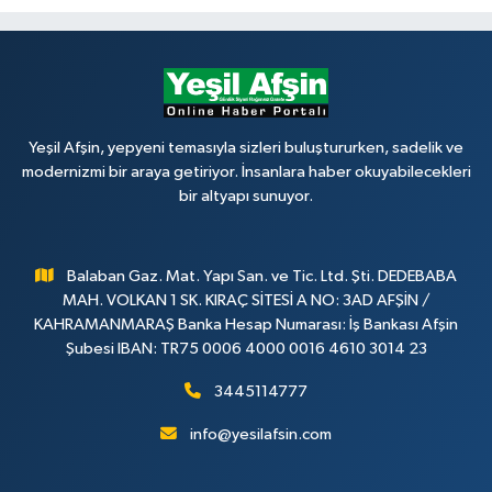
Yeşil Afşin, yepyeni temasıyla sizleri buluştururken, sadelik ve
modernizmi bir araya getiriyor. İnsanlara haber okuyabilecekleri
bir altyapı sunuyor.
Balaban Gaz. Mat. Yapı San. ve Tic. Ltd. Şti. DEDEBABA
MAH. VOLKAN 1 SK. KIRAÇ SİTESİ A NO: 3AD AFŞİN /
KAHRAMANMARAŞ Banka Hesap Numarası: İş Bankası Afşin
Şubesi IBAN: TR75 0006 4000 0016 4610 3014 23
3445114777
info@yesilafsin.com