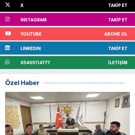
X
TAKIP ET
INSTAGRAM
TAKIP ET
YOUTUBE
ABONE OL
LINKEDIN
TAKIP ET
05405114777
İLETIŞIM
Özel Haber