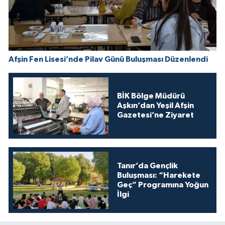
Afşin Fen Lisesi’nde Pilav Günü Buluşması Düzenlendi
BİK Bölge Müdürü
Aşkın’dan Yeşil Afşin
Gazetesi’ne Ziyaret
Tanır’da Gençlik
Buluşması: “Harekete
Geç” Programına Yoğun
İlgi