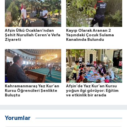
Afşin Ülkü Ocakları’ndan
Kayıp Olarak Aranan 2
Şehit Nurullah Ceren’e Vefa
Yaşındaki Çocuk Sulama
Ziyareti
Kanalında Bulundu
Kahramanmaraş Yaz Kur’an
Afşin’de Yaz Kur’an Kursu
Kursu Öğrencileri Şenlikte
yoğun ilgi görüyor: Eğitim
Buluştu
ve etkinlik bir arada
Yorumlar