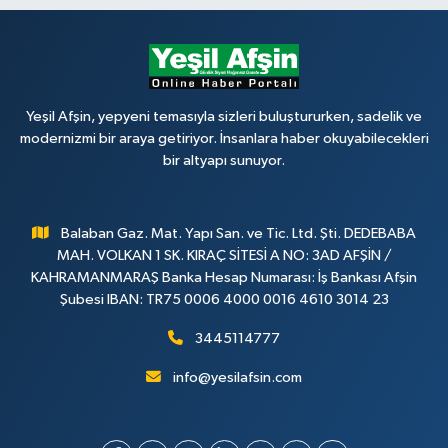
Yeşil Afşin, yepyeni temasıyla sizleri buluştururken, sadelik ve
modernizmi bir araya getiriyor. İnsanlara haber okuyabilecekleri
bir altyapı sunuyor.
Balaban Gaz. Mat. Yapı San. ve Tic. Ltd. Şti. DEDEBABA
MAH. VOLKAN 1 SK. KIRAÇ SİTESİ A NO: 3AD AFŞİN /
KAHRAMANMARAŞ Banka Hesap Numarası: İş Bankası Afşin
Şubesi IBAN: TR75 0006 4000 0016 4610 3014 23
3445114777
info@yesilafsin.com