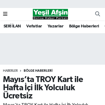
Vefatlar
Kahramanmaraş Nöbetçi Eczaneler
SERİ İLAN
Vefatlar
Yazarlar
Bölge Haberleri
Kahramanmaraş Hava Durumu
Kahramanmaraş Namaz Vakitleri
Kahramanmaraş Trafik Yoğunluk Haritası
Süper Lig Puan Durumu ve Fikstür
HABERLER
BÖLGE HABERLERI
Mayıs’ta TROY Kart ile
Tüm Manşetler
Hafta İçi İlk Yolculuk
Son Dakika Haberleri
Ücretsiz
Haber Arşivi