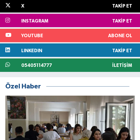
X
TAKIP ET
INSTAGRAM
TAKIP ET
YOUTUBE
ABONE OL
LINKEDIN
TAKIP ET
05405114777
İLETIŞIM
Özel Haber