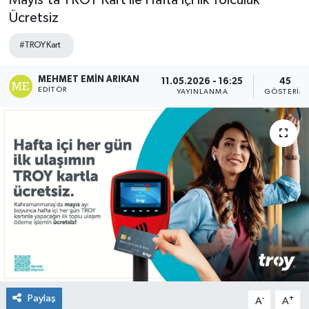
Mayıs’ta TROY Kart ile Hafta İçi İlk Yolculuk
Ücretsiz
#TROY Kart
MEHMET EMIN ARIKAN
11.05.2026 - 16:25
45
EDITÖR
YAYINLANMA
GÖSTERIM
Paylaş
-
+
A
A