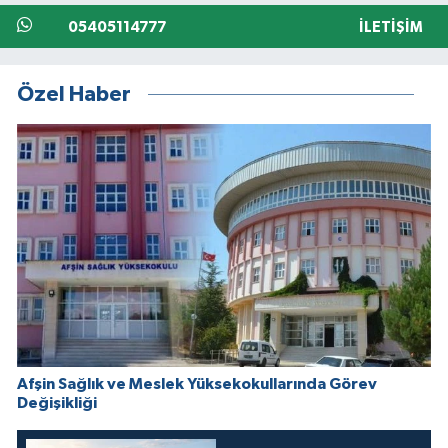
05405114777
İLETIŞIM
Özel Haber
Afşin Sağlık ve Meslek Yüksekokullarında Görev
Değişikliği