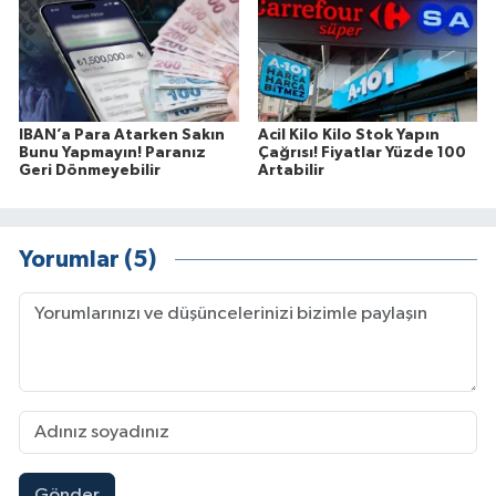
IBAN’a Para Atarken Sakın
Acil Kilo Kilo Stok Yapın
Bunu Yapmayın! Paranız
Çağrısı! Fiyatlar Yüzde 100
Geri Dönmeyebilir
Artabilir
Yorumlar (5)
Gönder