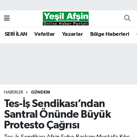
Vefatlar
Kahramanmaraş Nöbetçi Eczaneler
SERİ İLAN
Vefatlar
Yazarlar
Bölge Haberleri
Kahramanmaraş Hava Durumu
Kahramanmaraş Namaz Vakitleri
Kahramanmaraş Trafik Yoğunluk Haritası
Süper Lig Puan Durumu ve Fikstür
HABERLER
GÜNDEM
Tes-İş Sendikası’ndan
Tüm Manşetler
Santral Önünde Büyük
Son Dakika Haberleri
Protesto Çağrısı
Haber Arşivi