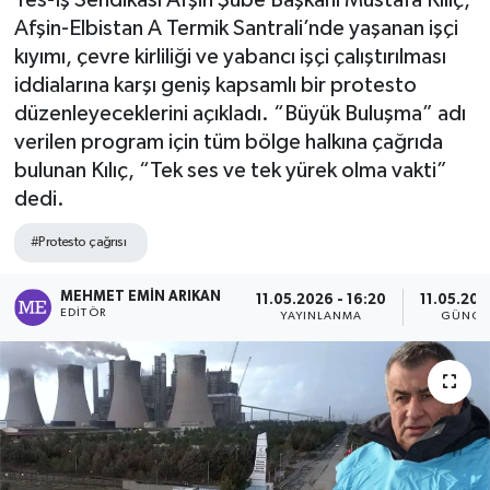
Tes-İş Sendikası Afşin Şube Başkanı Mustafa Kılıç,
Afşin-Elbistan A Termik Santrali’nde yaşanan işçi
kıyımı, çevre kirliliği ve yabancı işçi çalıştırılması
iddialarına karşı geniş kapsamlı bir protesto
düzenleyeceklerini açıkladı. “Büyük Buluşma” adı
verilen program için tüm bölge halkına çağrıda
bulunan Kılıç, “Tek ses ve tek yürek olma vakti”
dedi.
#Protesto çağrısı
MEHMET EMIN ARIKAN
11.05.2026 - 16:20
11.05.202
EDITÖR
YAYINLANMA
GÜNCE