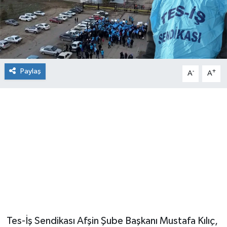
Paylaş
-
+
A
A
Tes-İş Sendikası Afşin Şube Başkanı Mustafa Kılıç,