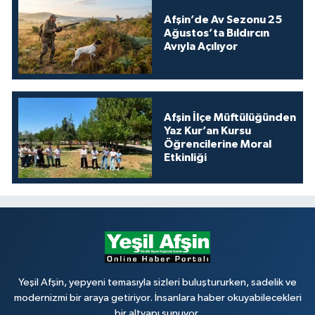
Afşin’de Av Sezonu 25
Ağustos’ta Bıldırcın
Avıyla Açılıyor
Afşin İlçe Müftülüğünden
Yaz Kur’an Kursu
Öğrencilerine Moral
Etkinliği
Yeşil Afşin, yepyeni temasıyla sizleri buluştururken, sadelik ve
modernizmi bir araya getiriyor. İnsanlara haber okuyabilecekleri
bir altyapı sunuyor.