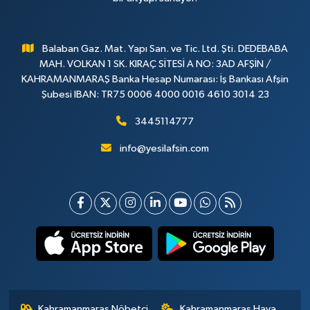
Balaban Gaz. Mat. Yapı San. ve Tic. Ltd. Şti. DEDEBABA
MAH. VOLKAN 1 SK. KIRAÇ SİTESİ A NO: 3AD AFŞİN /
KAHRAMANMARAŞ Banka Hesap Numarası: İş Bankası Afşin
Şubesi IBAN: TR75 0006 4000 0016 4610 3014 23
3445114777
info@yesilafsin.com
Kahramanmaraş Nöbetçi
Kahramanmaraş Hava