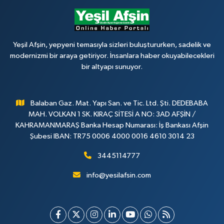
Yeşil Afşin, yepyeni temasıyla sizleri buluştururken, sadelik ve
modernizmi bir araya getiriyor. İnsanlara haber okuyabilecekleri
bir altyapı sunuyor.
Balaban Gaz. Mat. Yapı San. ve Tic. Ltd. Şti. DEDEBABA
MAH. VOLKAN 1 SK. KIRAÇ SİTESİ A NO: 3AD AFŞİN /
KAHRAMANMARAŞ Banka Hesap Numarası: İş Bankası Afşin
Şubesi IBAN: TR75 0006 4000 0016 4610 3014 23
3445114777
info@yesilafsin.com