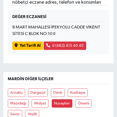
nöbetçi eczane adres, telefon ve konumları
DEĞER ECZANESİ
8 MART MAHALLESİ İPEKYOLU CADDE VİKENT
SİTESİ C BLOK NO:10 II
Yol Tarifi Al
0 (482) 415 40 40
MARDIN DIĞER İLÇELER
Artuklu
Dargeçit
Derik
Kızıltepe
Mazıdağı
Midyat
Nusaybin
Ömerli
Savur
Yeşilli