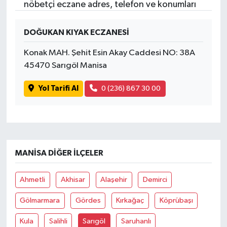
nöbetçi eczane adres, telefon ve konumları
DOĞUKAN KIYAK ECZANESİ
Konak MAH. Şehit Esin Akay Caddesi NO: 38A
45470 Sarıgöl Manisa
Yol Tarifi Al
0 (236) 867 30 00
MANISA DIĞER İLÇELER
Ahmetli
Akhisar
Alaşehir
Demirci
Gölmarmara
Gördes
Kırkağaç
Köprübaşı
Kula
Salihli
Sarıgöl
Saruhanlı