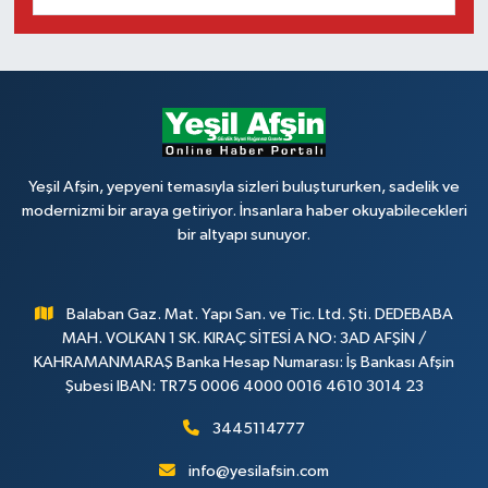
Yeşil Afşin, yepyeni temasıyla sizleri buluştururken, sadelik ve
modernizmi bir araya getiriyor. İnsanlara haber okuyabilecekleri
bir altyapı sunuyor.
Balaban Gaz. Mat. Yapı San. ve Tic. Ltd. Şti. DEDEBABA
MAH. VOLKAN 1 SK. KIRAÇ SİTESİ A NO: 3AD AFŞİN /
KAHRAMANMARAŞ Banka Hesap Numarası: İş Bankası Afşin
Şubesi IBAN: TR75 0006 4000 0016 4610 3014 23
3445114777
info@yesilafsin.com