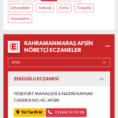
Şehzadeler
Selendi
Soma
Turgutlu
Yunusemre
KAHRAMANMARAŞ AFŞIN
NÖBETÇI ECZANELER
ZEKİOĞLU ECZANESİ
YEŞİLYURT MAHALLESİ A.NAZIM KAYNAK
CADDESİ NO:4C-AFŞİN
Yol Tarifi Al
0 (344) 511 91 08