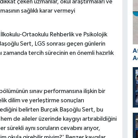
ikkat çeken uzmanlar, okul araştırmaları ve
masının sağlıklı karar vermeyi
 İlkokulu-Ortaokulu Rehberlik ve Psikolojik
aşoğlu Sert, LGS sonrası geçen günlerin
A
 zamanda tercih sürecinin en önemli hazırlık
A
ölümünün sınav performansına ilişkin bir
k dilim ve yerleştirme sonuçları
diğini belirten Burçak Başoğlu Sert, bu
hem de aileler üzerinde kaygıyı artırabildiğini
 sürekli aynı soruların cevabını arıyor,
ğim okula girebilir miyim?' Benzer kaygılar