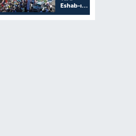
Eshab-ı
Kehf’ten
Start Aldı