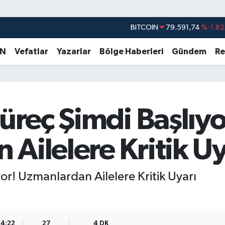
DOLAR
45,43620
%0.02
EURO
53,38690
%0.19
AN
Vefatlar
Yazarlar
Bölge Haberleri
Gündem
Re
STERLİN
61,60380
%0.18
G.ALTIN
6862,09000
%0.19
BİST100
14.598,00
%0
Süreç Şimdi Başlıyo
BITCOIN
79.591,74
%-1.82
Ailelere Kritik Uy
yor! Uzmanlardan Ailelere Kritik Uyarı
14:22
27
4 DK