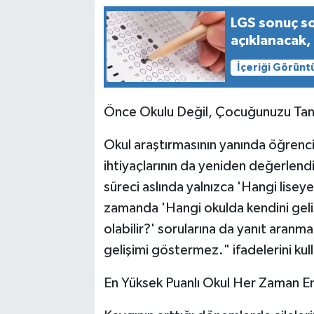
LGS sonuç s
açıklanacak,
İçeriği Görünt
Önce Okulu Değil, Çocuğunuzu Tan
Okul araştırmasının yanında öğrencin
ihtiyaçlarının da yeniden değerlendi
süreci aslında yalnızca 'Hangi lise
zamanda 'Hangi okulda kendini geliş
olabilir?' sorularına da yanıt aranma
gelişimi göstermez." ifadelerini kul
En Yüksek Puanlı Okul Her Zaman En