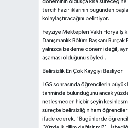
döneminin oldukça kısa süreceğine d
tercih hazırlıklarının bugünden başla
kolaylaştıracağını belirtiyor.
Feyziye Mektepleri Vakfı Florya Işık
Danışmanlık Bölüm Başkanı Burçak B
yalnızca bekleme dönemi değil, aynı
aşaması olduğunu söyledi.
Belirsizlik En Çok Kaygıyı Besliyor
LGS sonrasında öğrencilerin büyük b
tahminde bulunduğunu ancak yüzdeli
netleşmeden hiçbir şeyin kesinleşme
süreçte belirsizliğin hem öğrenciler 
ifade ederek, "Bugünlerde öğrenciler
'Yüzdelik dilim değişir mi?', 'İstedi