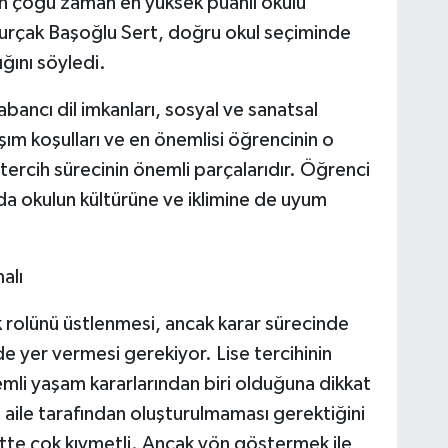
in çoğu zaman en yüksek puanlı okulu
urçak Başoğlu Sert, doğru okul seçiminde
ğını söyledi.
abancı dil imkanları, sosyal ve sanatsal
laşım koşulları ve en önemlisi öğrencinin o
tercih sürecinin önemli parçalarıdır. Öğrenci
da okulun kültürüne ve iklimine de uyum
alı
k rolünü üstlenmesi, ancak karar sürecinde
e yer vermesi gerekiyor. Lise tercihinin
emli yaşam kararlarından biri olduğuna dikkat
a aile tarafından oluşturulmaması gerektiğini
bette çok kıymetli. Ancak yön göstermek ile