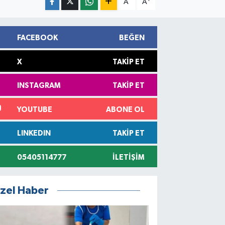
A
A
FACEBOOK
BEĞEN
X
TAKIP ET
INSTAGRAM
TAKIP ET
YOUTUBE
ABONE OL
LINKEDIN
TAKIP ET
05405114777
İLETIŞIM
zel Haber