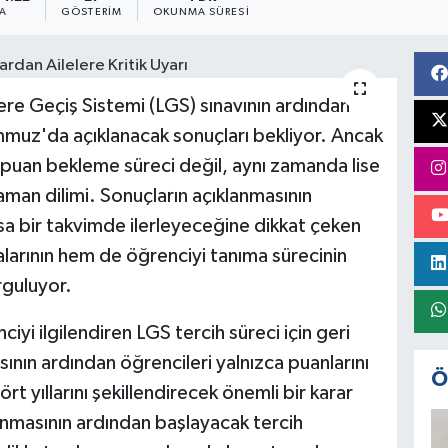
A
GÖSTERIM
OKUNMA SÜRESI
ere Geçiş Sistemi (LGS) sınavının ardından
mmuz'da açıklanacak sonuçları bekliyor. Ancak
uan bekleme süreci değil, aynı zamanda lise
zaman dilimi. Sonuçların açıklanmasının
ısa bir takvimde ilerleyeceğine dikkat çeken
larının hem de öğrenciyi tanıma sürecinin
rguluyor.
iyi ilgilendiren LGS tercih süreci için geri
ının ardından öğrencileri yalnızca puanlarını
Ö
 yıllarını şekillendirecek önemli bir karar
lanmasının ardından başlayacak tercih