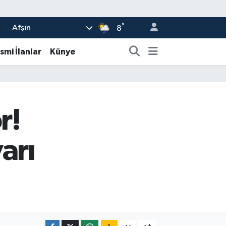
°
Afşin
8
smi İlanlar
Künye
r!
arı
-
+