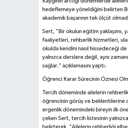
Kaygının arttığı dönemlerde aileler
hedeflemeye yöneldiğini belirten B
akademik başarının tek ölçüt olmadı
Sert, "Bir okulun eğitim yaklaşımı, y
faaliyetleri, rehberlik hizmetleri, u
okulda kendini nasıl hissedeceği de 
yalnızca derslere değil, aynı zaman
sağlar." açıklamasını yaptı.
Öğrenci Karar Sürecinin Öznesi Olm
Tercih döneminde ailelerin rehberli
öğrencinin görüş ve beklentilerine d
ergenlik dönemindeki bireyin ilk ön
çeken Sert, tercih listesinin yalnızc
belirterek, "Ailelerin rehberliği el