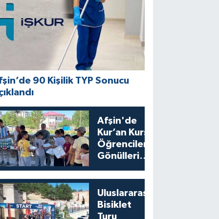
fşin’de 90 Kişilik TYP Sonucu
çıklandı
Afşin'de
Kur’an Kursu
Öğrencilerine
Gönülleri
Isıtan İkram
Uluslararası
Bisiklet
Turu