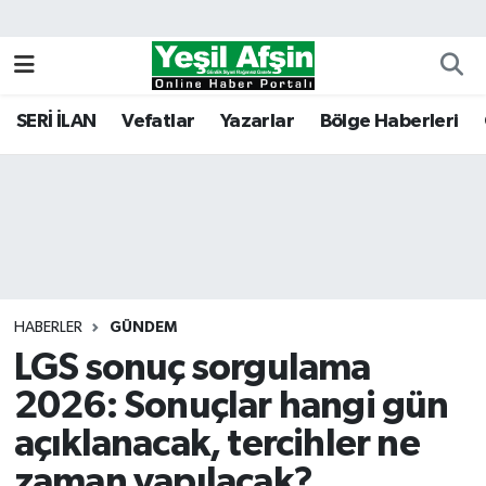
Vefatlar
Kahramanmaraş Nöbetçi Eczaneler
SERİ İLAN
Vefatlar
Yazarlar
Bölge Haberleri
Kahramanmaraş Hava Durumu
Kahramanmaraş Namaz Vakitleri
Kahramanmaraş Trafik Yoğunluk Haritası
Süper Lig Puan Durumu ve Fikstür
HABERLER
GÜNDEM
LGS sonuç sorgulama
Tüm Manşetler
2026: Sonuçlar hangi gün
Son Dakika Haberleri
açıklanacak, tercihler ne
Haber Arşivi
zaman yapılacak?