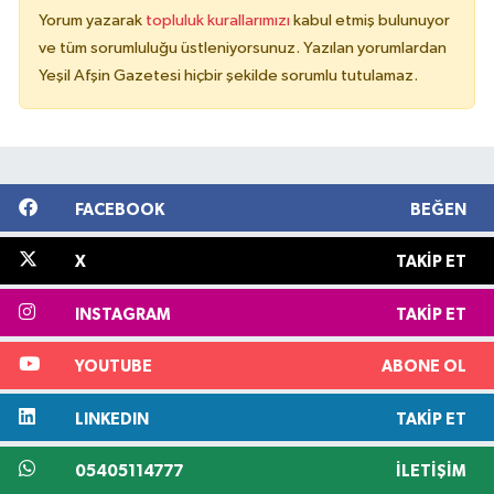
Yorum yazarak
topluluk kurallarımızı
kabul etmiş bulunuyor
ve tüm sorumluluğu üstleniyorsunuz. Yazılan yorumlardan
Yeşil Afşin Gazetesi hiçbir şekilde sorumlu tutulamaz.
FACEBOOK
BEĞEN
X
TAKIP ET
INSTAGRAM
TAKIP ET
YOUTUBE
ABONE OL
LINKEDIN
TAKIP ET
05405114777
İLETIŞIM