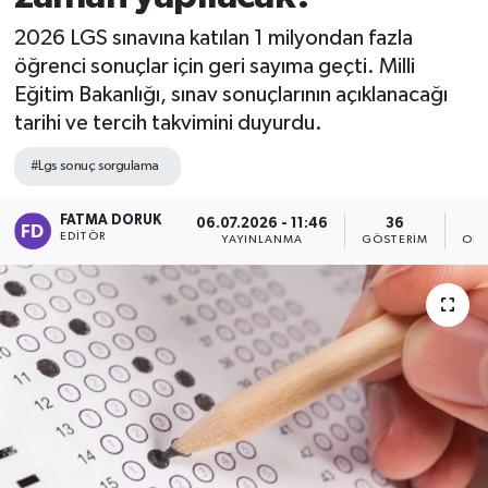
2026 LGS sınavına katılan 1 milyondan fazla
öğrenci sonuçlar için geri sayıma geçti. Milli
Eğitim Bakanlığı, sınav sonuçlarının açıklanacağı
tarihi ve tercih takvimini duyurdu.
#Lgs sonuç sorgulama
FATMA DORUK
06.07.2026 - 11:46
36
EDITÖR
YAYINLANMA
GÖSTERIM
OKU