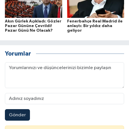
Akın Gürlek Açıkladı: Gözler
Fenerbahçe Real Madrid ile
Pazar Gününe Çevrildi!
anlaştı: Bir yıldız daha
Pazar Günü Ne Olacak?
geliyor
Yorumlar
Gönder