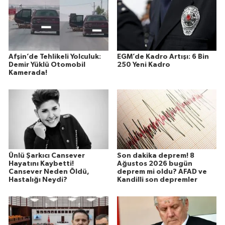
Afşin’de Tehlikeli Yolculuk:
EGM’de Kadro Artışı: 6 Bin
Demir Yüklü Otomobil
250 Yeni Kadro
Kamerada!
Ünlü Şarkıcı Cansever
Son dakika deprem! 8
Hayatını Kaybetti!
Ağustos 2026 bugün
Cansever Neden Öldü,
deprem mi oldu? AFAD ve
Hastalığı Neydi?
Kandilli son depremler