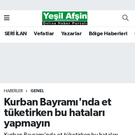
Vefatlar
Kahramanmaraş Nöbetçi Eczaneler
SERİ İLAN
Vefatlar
Yazarlar
Bölge Haberleri
Kahramanmaraş Hava Durumu
Kahramanmaraş Namaz Vakitleri
Kahramanmaraş Trafik Yoğunluk Haritası
Süper Lig Puan Durumu ve Fikstür
HABERLER
GENEL
Kurban Bayramı'nda et
Tüm Manşetler
tüketirken bu hataları
Son Dakika Haberleri
yapmayın
Haber Arşivi