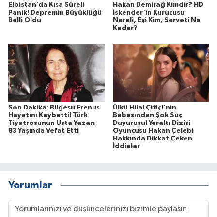
Elbistan’da Kısa Süreli
Hakan Demirağ Kimdir? HD
Panik! Depremin Büyüklüğü
İskender'in Kurucusu
Belli Oldu
Nereli, Eşi Kim, Serveti Ne
Kadar?
Son Dakika: Bilgesu Erenus
Ülkü Hilal Çiftçi'nin
Hayatını Kaybetti! Türk
Babasından Şok Suç
Tiyatrosunun Usta Yazarı
Duyurusu! Yeraltı Dizisi
83 Yaşında Vefat Etti
Oyuncusu Hakan Çelebi
Hakkında Dikkat Çeken
İddialar
Yorumlar