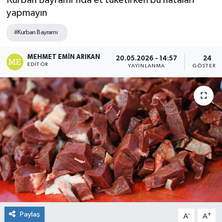
Kurban Bayramı'nda et tüketirken bu hataları
yapmayın
#Kurban Bayramı
MEHMET EMIN ARIKAN
20.05.2026 - 14:57
24
EDITÖR
YAYINLANMA
GÖSTERI
Paylaş
-
+
A
A