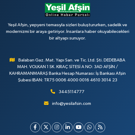
Yeşil Afşin, yepyeni temasıyla sizleri buluştururken, sadelik ve
modernizmi bir araya getiriyor. İnsanlara haber okuyabilecekleri
bir altyapı sunuyor.
Balaban Gaz. Mat. Yapı San. ve Tic. Ltd. Şti. DEDEBABA
MAH. VOLKAN 1 SK. KIRAÇ SİTESİ A NO: 3AD AFŞİN /
KAHRAMANMARAŞ Banka Hesap Numarası: İş Bankası Afşin
Şubesi IBAN: TR75 0006 4000 0016 4610 3014 23
3445114777
info@yesilafsin.com