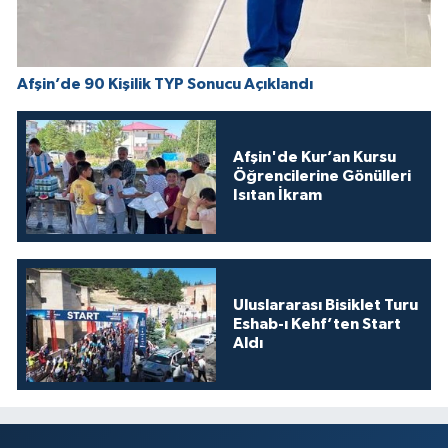
Afşin’de 90 Kişilik TYP Sonucu Açıklandı
Afşin'de Kur’an Kursu
Öğrencilerine Gönülleri
Isıtan İkram
Uluslararası Bisiklet Turu
Eshab-ı Kehf’ten Start
Aldı