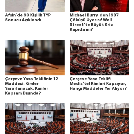
Afşin’de 90 Kişilik TYP
Michael Burry'den 1987
Sonucu Açıklandı
Çöküşü Uyarısı! Wall
Street'te Büyük Kriz
Kapıda mı?
Çerçeve Yasa Teklifinin 12
Çerçeve Yasa Teklifi
Maddesi: Kimler
Meclis'te! Kimleri Kapsıyor,
Yararlanacak, Kimler
Hangi Maddeler Yer Alıyor?
Kapsam Dışında?