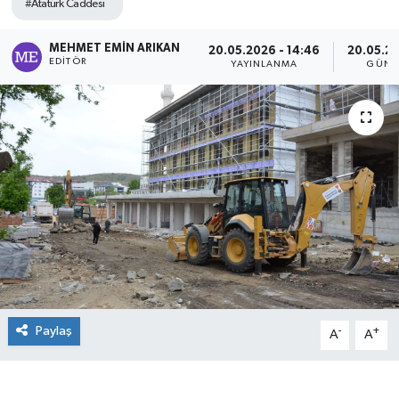
#Atatürk Caddesi
MEHMET EMIN ARIKAN
20.05.2026 - 14:46
20.05.20
EDITÖR
YAYINLANMA
GÜNC
Paylaş
-
+
A
A