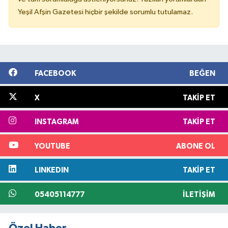
Yeşil Afşin Gazetesi hiçbir şekilde sorumlu tutulamaz.
FACEBOOK
BEĞEN
X
TAKIP ET
INSTAGRAM
TAKIP ET
YOUTUBE
ABONE OL
LINKEDIN
TAKIP ET
05405114777
İLETIŞIM