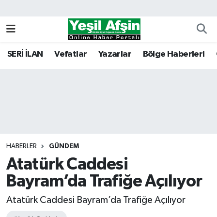
Vefatlar
Kahramanmaraş Nöbetçi Eczaneler
SERİ İLAN
Vefatlar
Yazarlar
Bölge Haberleri
Kahramanmaraş Hava Durumu
Kahramanmaraş Namaz Vakitleri
Kahramanmaraş Trafik Yoğunluk Haritası
Süper Lig Puan Durumu ve Fikstür
HABERLER
GÜNDEM
Atatürk Caddesi
Tüm Manşetler
Bayram’da Trafiğe Açılıyor
Son Dakika Haberleri
Atatürk Caddesi Bayram’da Trafiğe Açılıyor
Haber Arşivi