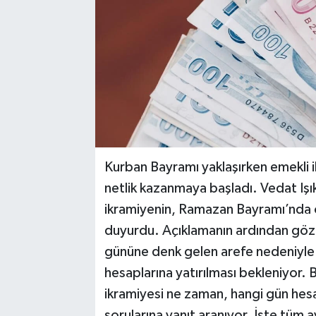
Kurban Bayramı yaklaşırken emekli ik
netlik kazanmaya başladı. Vedat I
ikramiyenin, Ramazan Bayramı’nda o
duyurdu. Açıklamanın ardından gözl
gününe denk gelen arefe nedeniyle 
hesaplarına yatırılması bekleniyor
ikramiyesi ne zaman, hangi gün hesa
sorularına yanıt aranıyor. İşte tüm a