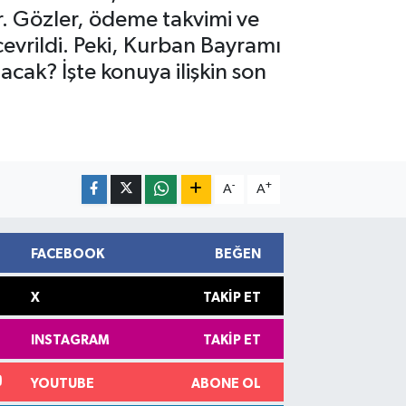
or. Gözler, ödeme takvimi ve
evrildi. Peki, Kurban Bayramı
cak? İşte konuya ilişkin son
-
+
A
A
FACEBOOK
BEĞEN
X
TAKIP ET
INSTAGRAM
TAKIP ET
YOUTUBE
ABONE OL