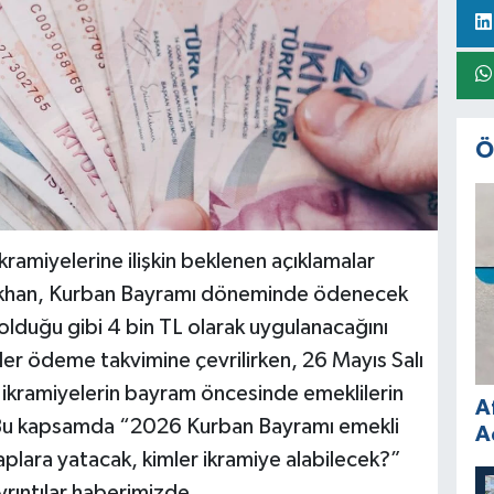
Ö
ramiyelerine ilişkin beklenen açıklamalar
şıkhan, Kurban Bayramı döneminde ödenecek
lduğu gibi 4 bin TL olarak uygulanacağını
er ödeme takvimine çevrilirken, 26 Mayıs Salı
ikramiyelerin bayram öncesinde emeklilerin
A
. Bu kapsamda “2026 Kurban Bayramı emekli
A
plara yatacak, kimler ikramiye alabilecek?”
yrıntılar haberimizde...