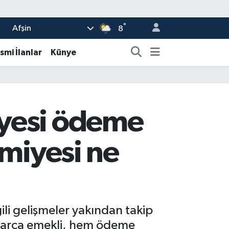
°
Afşin
8
smi İlanlar
Künye
iyesi ödeme
amiyesi ne
li gelişmeler yakından takip
nlarca emekli, hem ödeme