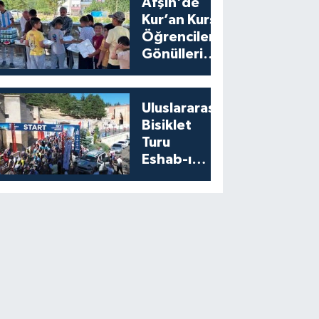
Afşin'de
Kur’an Kursu
Öğrencilerine
Gönülleri
Isıtan İkram
Uluslararası
Bisiklet
Turu
Eshab-ı
Kehf’ten
Start Aldı