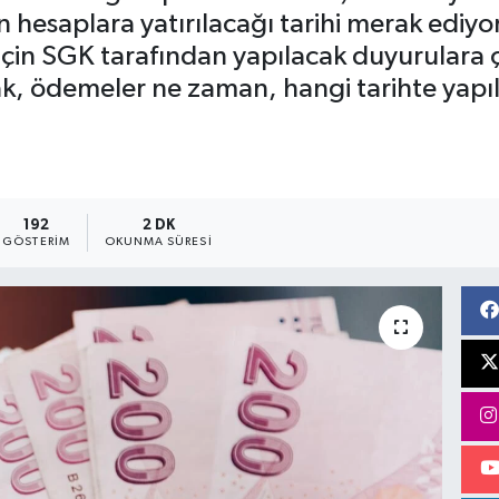
n hesaplara yatırılacağı tarihi merak ediy
için SGK tarafından yapılacak duyurulara ç
ak, ödemeler ne zaman, hangi tarihte yapıla
192
2 DK
GÖSTERIM
OKUNMA SÜRESI