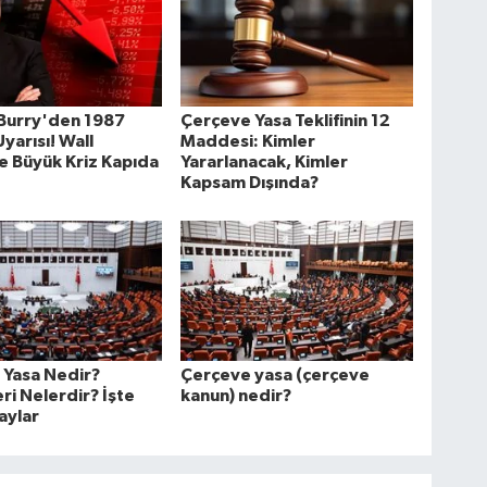
 Burry'den 1987
Çerçeve Yasa Teklifinin 12
yarısı! Wall
Maddesi: Kimler
e Büyük Kriz Kapıda
Yararlanacak, Kimler
Kapsam Dışında?
 Yasa Nedir?
Çerçeve yasa (çerçeve
i Nelerdir? İşte
kanun) nedir?
aylar