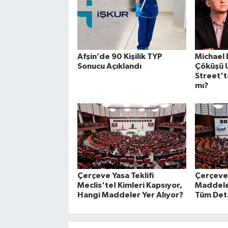
Afşin’de 90 Kişilik TYP
Michael
Sonucu Açıklandı
Çöküşü U
Street't
mı?
Çerçeve Yasa Teklifi
Çerçeve
Meclis'te! Kimleri Kapsıyor,
Maddeler
Hangi Maddeler Yer Alıyor?
Tüm Det