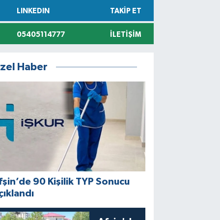
LINKEDIN
TAKIP ET
05405114777
İLETIŞIM
zel Haber
fşin’de 90 Kişilik TYP Sonucu
çıklandı