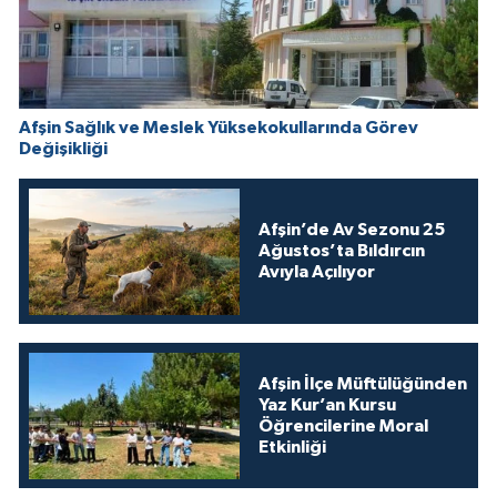
Afşin Sağlık ve Meslek Yüksekokullarında Görev
Değişikliği
Afşin’de Av Sezonu 25
Ağustos’ta Bıldırcın
Avıyla Açılıyor
Afşin İlçe Müftülüğünden
Yaz Kur’an Kursu
Öğrencilerine Moral
Etkinliği