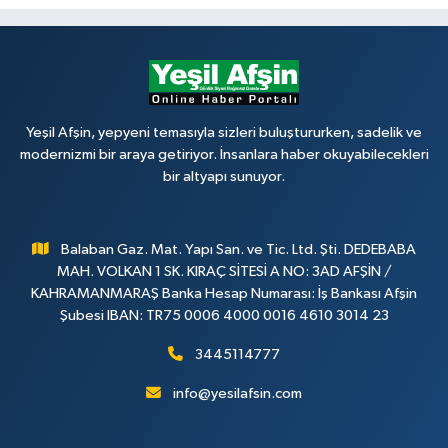
Yeşil Afşin, yepyeni temasıyla sizleri buluştururken, sadelik ve
modernizmi bir araya getiriyor. İnsanlara haber okuyabilecekleri
bir altyapı sunuyor.
Balaban Gaz. Mat. Yapı San. ve Tic. Ltd. Şti. DEDEBABA
MAH. VOLKAN 1 SK. KIRAÇ SİTESİ A NO: 3AD AFŞİN /
KAHRAMANMARAŞ Banka Hesap Numarası: İş Bankası Afşin
Şubesi IBAN: TR75 0006 4000 0016 4610 3014 23
3445114777
info@yesilafsin.com