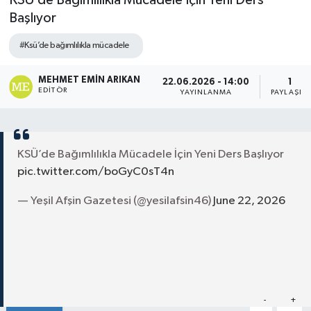
KSÜ’de Bağımlılıkla Mücadele İçin Yeni Ders
Başlıyor
#Ksü’de bağımlılıkla mücadele
MEHMET EMIN ARIKAN
22.06.2026 - 14:00
1
EDITÖR
YAYINLANMA
PAYLAŞIM
KSÜ’de Bağımlılıkla Mücadele İçin Yeni Ders Başlıyor
pic.twitter.com/boGyC0sT4n
— Yeşil Afşin Gazetesi (@yesilafsin46)
June 22, 2026
Paylaş
-
+
A
A