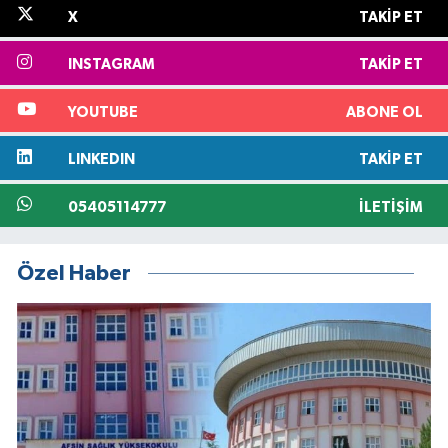
X
TAKIP ET
INSTAGRAM
TAKIP ET
YOUTUBE
ABONE OL
LINKEDIN
TAKIP ET
05405114777
İLETIŞIM
Özel Haber