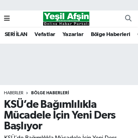
Vefatlar
Kahramanmaraş Nöbetçi Eczaneler
SERİ İLAN
Vefatlar
Yazarlar
Bölge Haberleri
Kahramanmaraş Hava Durumu
Kahramanmaraş Namaz Vakitleri
Kahramanmaraş Trafik Yoğunluk Haritası
Süper Lig Puan Durumu ve Fikstür
HABERLER
BÖLGE HABERLERI
KSÜ’de Bağımlılıkla
Tüm Manşetler
Mücadele İçin Yeni Ders
Son Dakika Haberleri
Başlıyor
Haber Arşivi