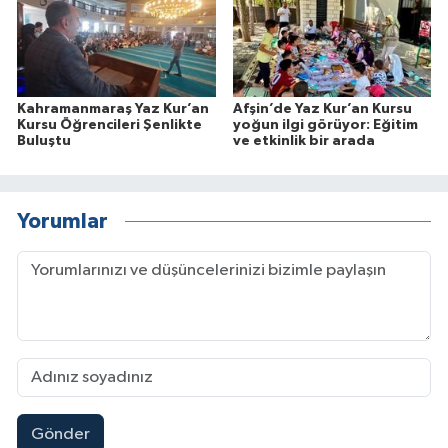
Kahramanmaraş Yaz Kur’an
Afşin’de Yaz Kur’an Kursu
Kursu Öğrencileri Şenlikte
yoğun ilgi görüyor: Eğitim
Buluştu
ve etkinlik bir arada
Yorumlar
Gönder