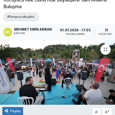
Koruyucu Aile Günü’nde Büyükşehir’den Anlamlı
Buluşma
#Koruyucu aile günü
MEHMET EMIN ARIKAN
01.07.2026 - 17:03
31
EDITÖR
YAYINLANMA
GÖSTERIM
Paylaş
-
+
A
A