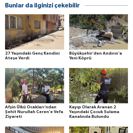
Bunlar da ilginizi çekebilir
27 Yaşındaki Genç Kendini
Büyükşehir’den Andırın’a
Ateşe Verdi
Yeni Köprü
Afşin Ülkü Ocakları’ndan
Kayıp Olarak Aranan 2
Şehit Nurullah Ceren’e Vefa
Yaşındaki Çocuk Sulama
Ziyareti
Kanalında Bulundu