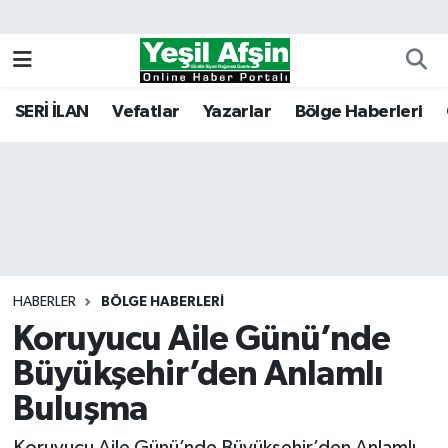
Vefatlar
Kahramanmaraş Nöbetçi Eczaneler
SERİ İLAN
Vefatlar
Yazarlar
Bölge Haberleri
Kahramanmaraş Hava Durumu
Kahramanmaraş Namaz Vakitleri
Kahramanmaraş Trafik Yoğunluk Haritası
Süper Lig Puan Durumu ve Fikstür
HABERLER
BÖLGE HABERLERI
Koruyucu Aile Günü’nde
Tüm Manşetler
Büyükşehir’den Anlamlı
Son Dakika Haberleri
Buluşma
Haber Arşivi