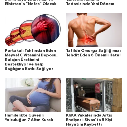
Elbistan’a "Nefes" Olacak
Tedavisinde Yeni Dönem
Portakalı Tahtından Eden
Tatilde Omurga Sağlığımızı
Meyve! C Vitamini Deposu,
Tehdit Eden 6 Önemli Hata!
Kolajen Üretimini
Destekliyor ve Kalp
Sağlığına Katkı Sağlıyor
Hamilelikte Güvenli
KKKA Vakalarında Artış
Yolculuğun 7 Altın Kuralı
Endişesi: Sivas’ta 5 Kişi
Hayatını Kaybetti