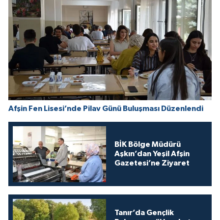
Afşin Fen Lisesi’nde Pilav Günü Buluşması Düzenlendi
BİK Bölge Müdürü
Aşkın’dan Yeşil Afşin
Gazetesi’ne Ziyaret
Tanır’da Gençlik