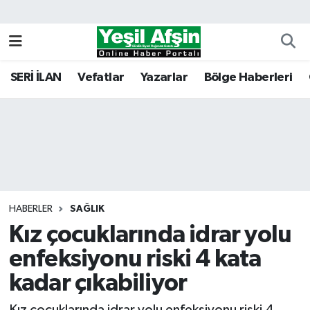
Vefatlar
Kahramanmaraş Nöbetçi Eczaneler
SERİ İLAN
Vefatlar
Yazarlar
Bölge Haberleri
Kahramanmaraş Hava Durumu
Kahramanmaraş Namaz Vakitleri
Kahramanmaraş Trafik Yoğunluk Haritası
Süper Lig Puan Durumu ve Fikstür
HABERLER
SAĞLIK
Kız çocuklarında idrar yolu
Tüm Manşetler
enfeksiyonu riski 4 kata
Son Dakika Haberleri
kadar çıkabiliyor
Haber Arşivi