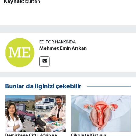
Kaynak:
bülten
EDITÖR HAKKINDA
Mehmet Emin Arıkan
Bunlar da ilginizi çekebilir
Demirkaya Çifti, Afşin ve
Çikolata Kistinin