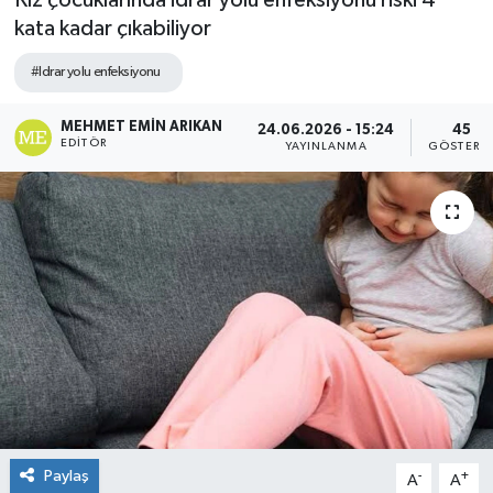
Kız çocuklarında idrar yolu enfeksiyonu riski 4
kata kadar çıkabiliyor
#Idrar yolu enfeksiyonu
MEHMET EMIN ARIKAN
24.06.2026 - 15:24
45
EDITÖR
YAYINLANMA
GÖSTERI
Paylaş
-
+
A
A