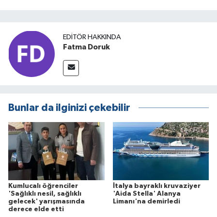
EDITÖR HAKKINDA
Fatma Doruk
Bunlar da ilginizi çekebilir
Kumlucalı öğrenciler
İtalya bayraklı kruvaziyer
'Sağlıklı nesil, sağlıklı
'Aida Stella' Alanya
gelecek' yarışmasında
Limanı'na demirledi
derece elde etti