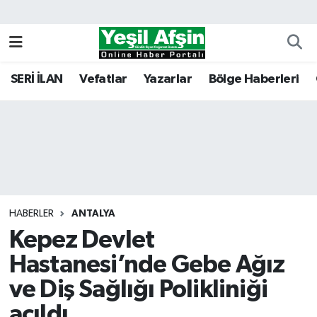
Vefatlar
Kahramanmaraş Nöbetçi Eczaneler
SERİ İLAN
Vefatlar
Yazarlar
Bölge Haberleri
Kahramanmaraş Hava Durumu
Kahramanmaraş Namaz Vakitleri
Kahramanmaraş Trafik Yoğunluk Haritası
Süper Lig Puan Durumu ve Fikstür
HABERLER
ANTALYA
Kepez Devlet
Tüm Manşetler
Hastanesi’nde Gebe Ağız
Son Dakika Haberleri
ve Diş Sağlığı Polikliniği
Haber Arşivi
açıldı