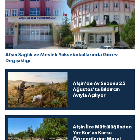
Afşin Sağlık ve Meslek Yüksekokullarında Görev
Değişikliği
Afşin’de Av Sezonu 25
Ağustos’ta Bıldırcın
Avıyla Açılıyor
Afşin İlçe Müftülüğünden
Yaz Kur’an Kursu
Öğrencilerine Moral