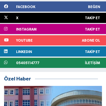
FACEBOOK
BEĞEN
X
TAKIP ET
INSTAGRAM
TAKIP ET
YOUTUBE
ABONE OL
LINKEDIN
TAKIP ET
05405114777
İLETIŞIM
Özel Haber