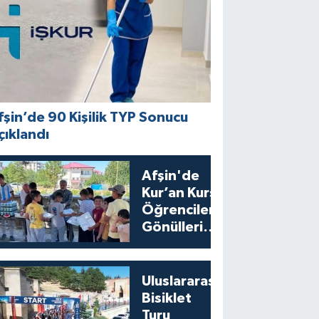
fşin’de 90 Kişilik TYP Sonucu
çıklandı
Afşin'de
Kur’an Kursu
Öğrencilerine
Gönülleri
Isıtan İkram
Uluslararası
Bisiklet
Turu