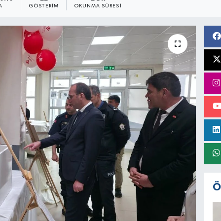
A
GÖSTERIM
OKUNMA SÜRESI
Ö