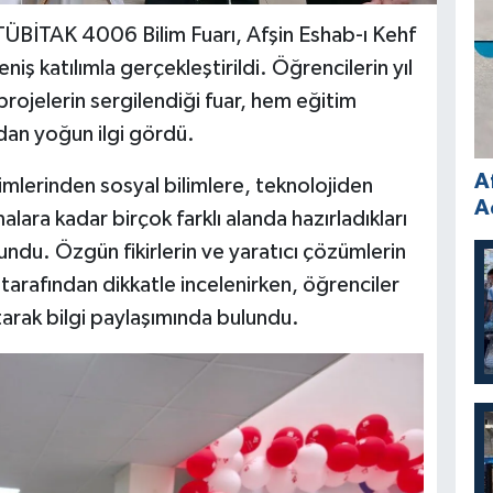
TÜBİTAK 4006 Bilim Fuarı, Afşin Eshab-ı Kehf
niş katılımla gerçekleştirildi. Öğrencilerin yıl
 projelerin sergilendiği fuar, hem eğitim
dan yoğun ilgi gördü.
A
imlerinden sosyal bilimlere, teknolojiden
A
lara kadar birçok farklı alanda hazırladıkları
sundu. Özgün fikirlerin ve yaratıcı çözümlerin
r tarafından dikkatle incelenirken, öğrenciler
atarak bilgi paylaşımında bulundu.