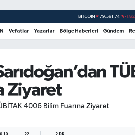
DOLAR
45,43620
%0.02
EURO
53,38690
%0.19
AN
Vefatlar
Yazarlar
Bölge Haberleri
Gündem
Re
STERLİN
61,60380
%0.18
G.ALTIN
6862,09000
%0.19
BİST100
14.598,00
%0
arıdoğan’dan TÜ
BITCOIN
79.591,74
%-1.82
a Ziyaret
İTAK 4006 Bilim Fuarına Ziyaret
10:10
22
2 DK