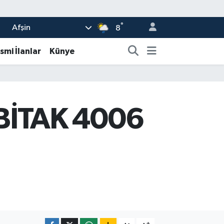
°
Afşin
8
smi İlanlar
Künye
BİTAK 4006
-
+