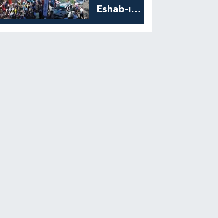
Eshab-ı
Kehf’ten
Start Aldı