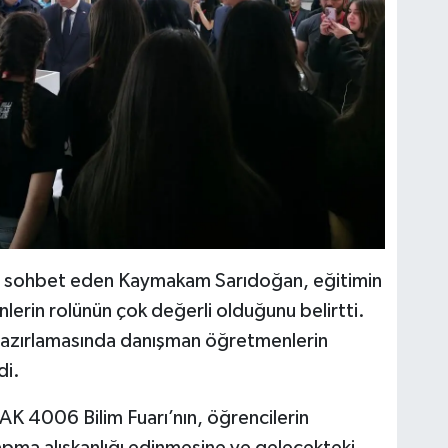
de sohbet eden Kaymakam Sarıdoğan, eğitimin
erin rolünün çok değerli olduğunu belirtti.
 hazırlamasında danışman öğretmenlerin
di.
AK 4006 Bilim Fuarı’nın, öğrencilerin
pma alışkanlığı edinmesine ve gelecekteki