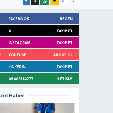
A
A
FACEBOOK
BEĞEN
X
TAKIP ET
INSTAGRAM
TAKIP ET
YOUTUBE
ABONE OL
LINKEDIN
TAKIP ET
05405114777
İLETIŞIM
zel Haber