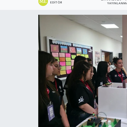
EDITÖR
YAYINLANM