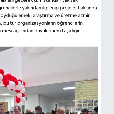
alanını gezerek tüm stantları tek tek
ncilerle yakından ilgilenip projeler hakkında
aya koyduğu emek, araştırma ve üretme azmini
, bu tür organizasyonların öğrencilerin
tirmesi açısından büyük önem taşıdığını