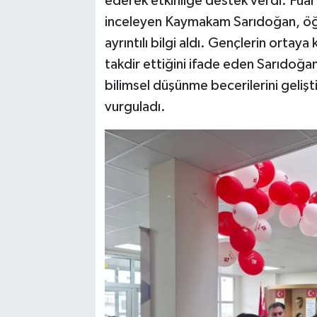
ederek etkinliğe destek verdi. Fuar 
inceleyen Kaymakam Sarıdoğan, öğre
ayrıntılı bilgi aldı. Gençlerin ort
takdir ettiğini ifade eden Sarıdoğan
bilimsel düşünme becerilerini geliş
vurguladı.