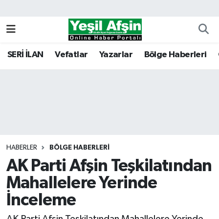
Vefatlar
Kahramanmaraş Nöbetçi Eczaneler
SERİ İLAN
Vefatlar
Yazarlar
Bölge Haberleri
Kahramanmaraş Hava Durumu
Kahramanmaraş Namaz Vakitleri
Kahramanmaraş Trafik Yoğunluk Haritası
Süper Lig Puan Durumu ve Fikstür
HABERLER
BÖLGE HABERLERI
AK Parti Afşin Teşkilatından
Tüm Manşetler
Mahallelere Yerinde
Son Dakika Haberleri
İnceleme
Haber Arşivi