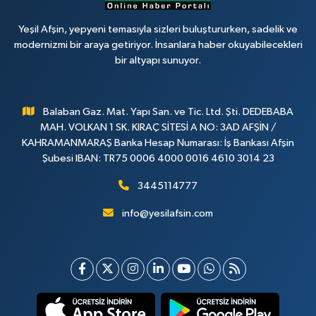
Yeşil Afşin, yepyeni temasıyla sizleri buluştururken, sadelik ve
modernizmi bir araya getiriyor. İnsanlara haber okuyabilecekleri
bir altyapı sunuyor.
Balaban Gaz. Mat. Yapı San. ve Tic. Ltd. Şti. DEDEBABA
MAH. VOLKAN 1 SK. KIRAÇ SİTESİ A NO: 3AD AFŞİN /
KAHRAMANMARAŞ Banka Hesap Numarası: İş Bankası Afşin
Şubesi IBAN: TR75 0006 4000 0016 4610 3014 23
3445114777
info@yesilafsin.com