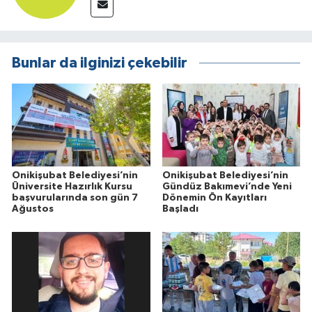
Bunlar da ilginizi çekebilir
Onikişubat Belediyesi’nin
Onikişubat Belediyesi’nin
Üniversite Hazırlık Kursu
Gündüz Bakımevi’nde Yeni
başvurularında son gün 7
Dönemin Ön Kayıtları
Ağustos
Başladı