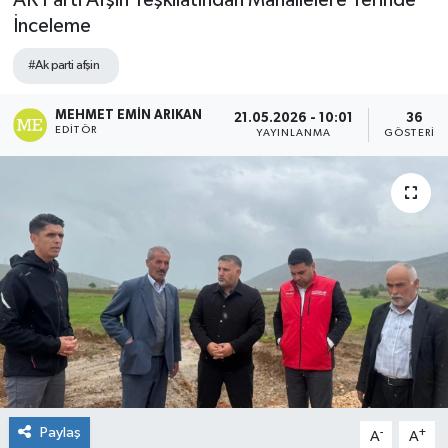
AK Parti Afşin Teşkilatından Mahallelere Yerinde
İnceleme
#Ak parti afşin
MEHMET EMIN ARIKAN
21.05.2026 - 10:01
36
EDITÖR
YAYINLANMA
GÖSTERIM
Paylaş
-
+
A
A