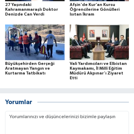
27 Yaşındaki
Afşin'de Kur’an Kursu
Kahramanmaraşlı Doktor
Öğrencilerine Gönülleri
Denizde Can Verdi
Isıtan İkram
Büyükşehirden Gerçeği
Vali Yardımcıları ve Elbistan
Aratmayan Yangın ve
Kaymakamı, İl Millî Eğitim
Kurtarma Tatbikatı
Müdürü Akpınar'ı Ziyaret
Etti
Yorumlar