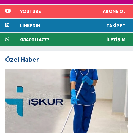
YOUTUBE
ABONE OL
LINKEDIN
TAKIP ET
05405114777
İLETIŞIM
Özel Haber