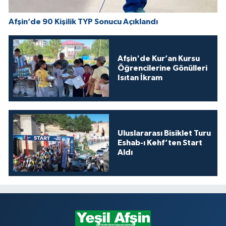
Afşin’de 90 Kişilik TYP Sonucu Açıklandı
Afşin'de Kur’an Kursu
Öğrencilerine Gönülleri
Isıtan İkram
Uluslararası Bisiklet Turu
Eshab-ı Kehf’ten Start
Aldı