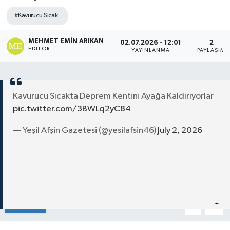
#Kavurucu Sıcak
MEHMET EMIN ARIKAN
02.07.2026 - 12:01
2
EDITÖR
YAYINLANMA
PAYLAŞIM
Kavurucu Sıcakta Deprem Kentini Ayağa Kaldırıyorlar
pic.twitter.com/3BWLq2yC84
— Yeşil Afşin Gazetesi (@yesilafsin46)
July 2, 2026
Paylaş
-
+
A
A