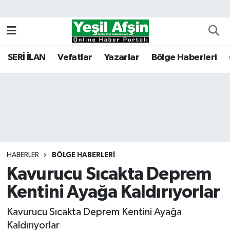
Vefatlar
Kahramanmaraş Nöbetçi Eczaneler
SERİ İLAN
Vefatlar
Yazarlar
Bölge Haberleri
Kahramanmaraş Hava Durumu
Kahramanmaraş Namaz Vakitleri
Kahramanmaraş Trafik Yoğunluk Haritası
Süper Lig Puan Durumu ve Fikstür
HABERLER
BÖLGE HABERLERI
Kavurucu Sıcakta Deprem
Tüm Manşetler
Kentini Ayağa Kaldırıyorlar
Son Dakika Haberleri
Kavurucu Sıcakta Deprem Kentini Ayağa
Haber Arşivi
Kaldırıyorlar