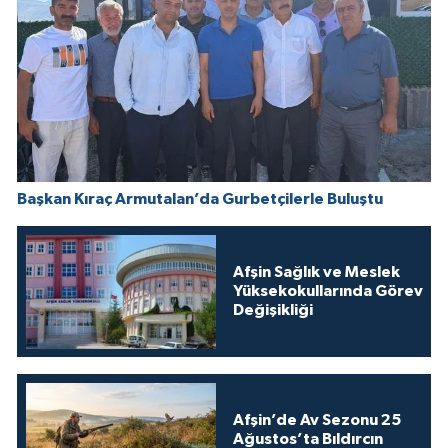
Başkan Kıraç Armutalan’da Gurbetçilerle Buluştu
Afşin Sağlık ve Meslek
Yüksekokullarında Görev
Değişikliği
Afşin’de Av Sezonu 25
Ağustos’ta Bıldırcın