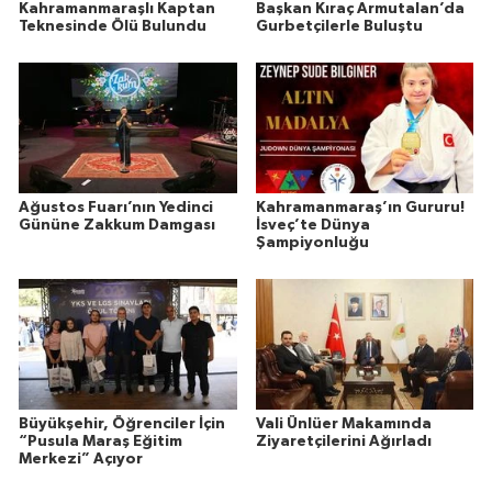
Kahramanmaraşlı Kaptan
Başkan Kıraç Armutalan’da
Teknesinde Ölü Bulundu
Gurbetçilerle Buluştu
Ağustos Fuarı’nın Yedinci
Kahramanmaraş’ın Gururu!
Gününe Zakkum Damgası
İsveç’te Dünya
Şampiyonluğu
Büyükşehir, Öğrenciler İçin
Vali Ünlüer Makamında
“Pusula Maraş Eğitim
Ziyaretçilerini Ağırladı
Merkezi” Açıyor