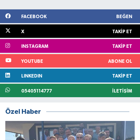
FACEBOOK
BEĞEN
X
TAKIP ET
INSTAGRAM
TAKIP ET
YOUTUBE
ABONE OL
LINKEDIN
TAKIP ET
05405114777
İLETIŞIM
Özel Haber