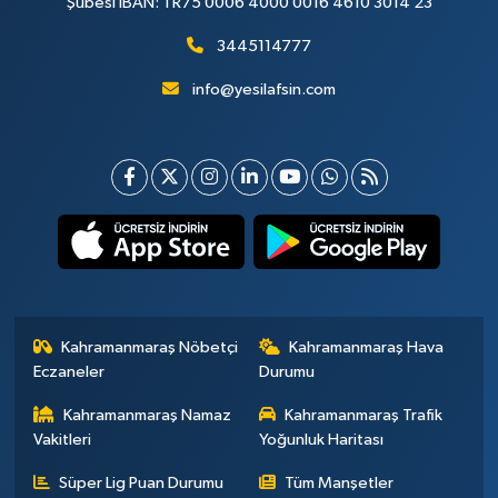
Şubesi IBAN: TR75 0006 4000 0016 4610 3014 23
3445114777
info@yesilafsin.com
Kahramanmaraş Nöbetçi
Kahramanmaraş Hava
Eczaneler
Durumu
Kahramanmaraş Namaz
Kahramanmaraş Trafik
Vakitleri
Yoğunluk Haritası
Süper Lig Puan Durumu
Tüm Manşetler