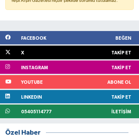
Yeşil Afşin Gazetesi hiçbir şekilde sorumlu tutulamaz.
FACEBOOK
BEĞEN
X
TAKIP ET
INSTAGRAM
TAKIP ET
YOUTUBE
ABONE OL
LINKEDIN
TAKIP ET
05405114777
İLETIŞIM
Özel Haber