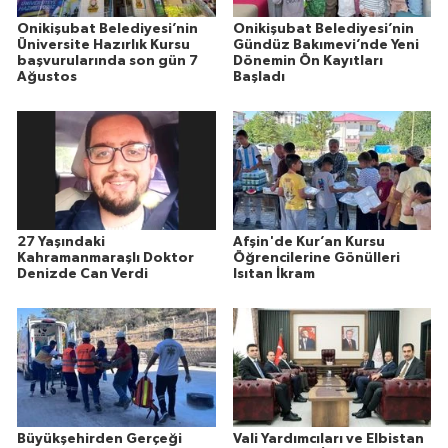
Onikişubat Belediyesi’nin
Onikişubat Belediyesi’nin
Üniversite Hazırlık Kursu
Gündüz Bakımevi’nde Yeni
başvurularında son gün 7
Dönemin Ön Kayıtları
Ağustos
Başladı
27 Yaşındaki
Afşin'de Kur’an Kursu
Kahramanmaraşlı Doktor
Öğrencilerine Gönülleri
Denizde Can Verdi
Isıtan İkram
Büyükşehirden Gerçeği
Vali Yardımcıları ve Elbistan