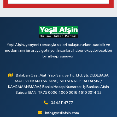
Yeşil Afşin, yepyeni temasıyla sizleri buluştururken, sadelik ve
modernizmi bir araya getiriyor. İnsanlara haber okuyabilecekleri
bir altyapı sunuyor.
Balaban Gaz. Mat. Yapı San. ve Tic. Ltd. Şti. DEDEBABA
MAH. VOLKAN 1 SK. KIRAÇ SİTESİ A NO: 3AD AFŞİN /
KAHRAMANMARAŞ Banka Hesap Numarası: İş Bankası Afşin
Şubesi IBAN: TR75 0006 4000 0016 4610 3014 23
3445114777
info@yesilafsin.com