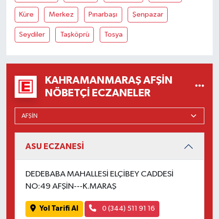
Küre
Merkez
Pınarbaşı
Şenpazar
Seydiler
Taşköprü
Tosya
KAHRAMANMARAŞ AFŞIN
NÖBETÇI ECZANELER
ASU ECZANESİ
DEDEBABA MAHALLESİ ELÇİBEY CADDESİ
NO:49 AFŞİN---K.MARAŞ
Yol Tarifi Al
0 (344) 511 91 16