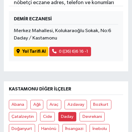
nöbetçi eczane adres, telefon ve konumları
DEMİR ECZANESİ
Merkez Mahallesi, Kolukaraoğlu Sokak, No:6
Daday / Kastamonu
Yol Tarifi Al
0 ((36) 6)6 16 -1
KASTAMONU DIĞER İLÇELER
Abana
Ağlı
Araç
Azdavay
Bozkurt
Çatalzeytin
Cide
Daday
Devrekani
Doğanyurt
Hanönü
İhsangazi
İnebolu