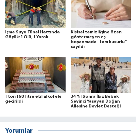
İçme Suyu Tünel Hattında
Kişisel temizliğine özen
Göçük: 1 Ölü, 1 Yaralı
göstermeyen eş
boşanmada "tam kusurlu"
sayıldı
1 ton 160 litre etil alkol ele
34 Yıl Sonra İkiz Bebek
geçirildi
Sevinci Yaşayan Doğan
Ailesine Devlet Desteği
Yorumlar