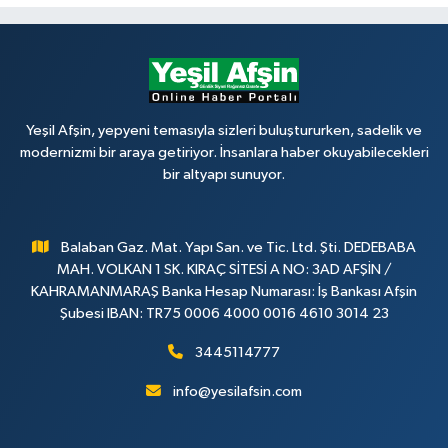
Yeşil Afşin, yepyeni temasıyla sizleri buluştururken, sadelik ve
modernizmi bir araya getiriyor. İnsanlara haber okuyabilecekleri
bir altyapı sunuyor.
Balaban Gaz. Mat. Yapı San. ve Tic. Ltd. Şti. DEDEBABA
MAH. VOLKAN 1 SK. KIRAÇ SİTESİ A NO: 3AD AFŞİN /
KAHRAMANMARAŞ Banka Hesap Numarası: İş Bankası Afşin
Şubesi IBAN: TR75 0006 4000 0016 4610 3014 23
3445114777
info@yesilafsin.com