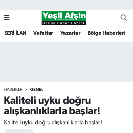
Vefatlar
Kahramanmaraş Nöbetçi Eczaneler
SERİ İLAN
Vefatlar
Yazarlar
Bölge Haberleri
Kahramanmaraş Hava Durumu
Kahramanmaraş Namaz Vakitleri
Kahramanmaraş Trafik Yoğunluk Haritası
Süper Lig Puan Durumu ve Fikstür
HABERLER
GENEL
Kaliteli uyku doğru
Tüm Manşetler
alışkanlıklarla başlar!
Son Dakika Haberleri
Kaliteli uyku doğru alışkanlıklarla başlar!
Haber Arşivi