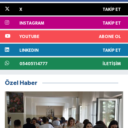
X
TAKIP ET
INSTAGRAM
TAKIP ET
YOUTUBE
ABONE OL
LINKEDIN
TAKIP ET
05405114777
İLETIŞIM
Özel Haber