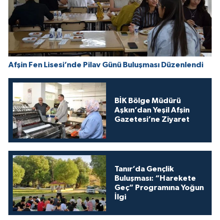
Afşin Fen Lisesi’nde Pilav Günü Buluşması Düzenlendi
BİK Bölge Müdürü
Aşkın’dan Yeşil Afşin
Gazetesi’ne Ziyaret
Tanır’da Gençlik
Buluşması: “Harekete
Geç” Programına Yoğun
İlgi