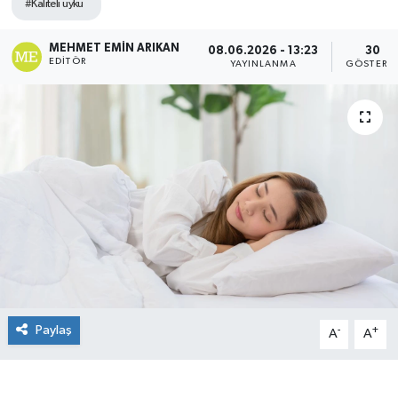
#Kaliteli uyku
MEHMET EMIN ARIKAN
08.06.2026 - 13:23
30
EDITÖR
YAYINLANMA
GÖSTERI
Paylaş
-
+
A
A